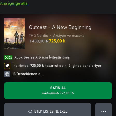
Ana içeriğe atla
Outcast - A New Beginning
THQ Nordic
•
Aksiyon ve macera
1.450,00 ₺
725,00 ₺
Xbox Series X|S için İyileştirilmiş
İndirimde: 725,00 ₺ tasarruf edin, 5 içinde sona eriyor
13 Desteklenen dil
SATIN AL
1.450,00 ₺
725,00 ₺
İSTEK LISTESINE EKLE
● ● ●