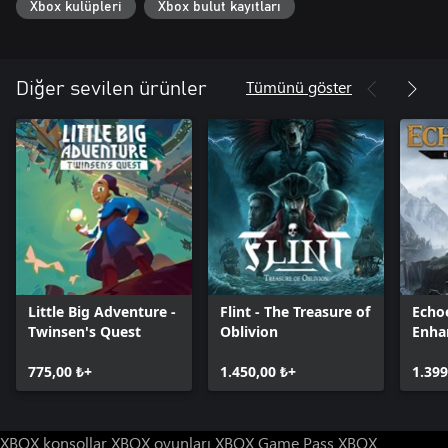
Xbox kulüpleri
Xbox bulut kayıtları
oyun müziğinin eşlik ettiği muhteşem, el yapımı bir dünyanın
tadını çıkaracaksınız
Tümünü göster
Diğer sevilen ürünler
Little Big Adventure -
Flint - The Treasure of
Echoe
Twinsen's Quest
Oblivion
Enha
775,00 ₺+
1.450,00 ₺+
1.399
XBOX konsollar
XBOX oyunları
XBOX Game Pass
XBOX