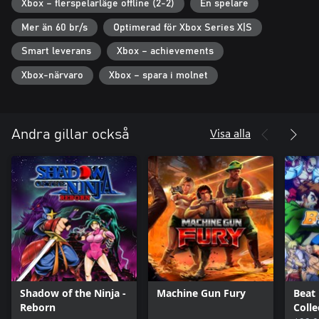
Xbox – flerspelarläge offline (2-2)
En spelare
Mer än 60 br/s
Optimerad för Xbox Series X|S
Smart leverans
Xbox – achievements
Xbox-närvaro
Xbox – spara i molnet
Visa alla
Andra gillar också
Shadow of the Ninja -
Machine Gun Fury
Beat
Reborn
Coll