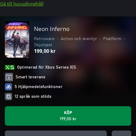
Gå till huvudinnehåll
Neon Inferno
Retroware
•
Action och äventyr
•
Plattform
•
Skjutspel
199,00 kr
Optimerad för Xbox Series X|S
Smart leverans
5 Hjälpmedelsfunktioner
12 språk som stöds
KÖP
199,00 kr