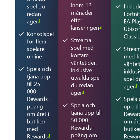
inom 12
spel du
Inklud
månader
redan
Fortni
efter
äger
EA Pla
4
lanseringen
2
Ubiso
Konsolspel
Classi
Streama
för flera
spel med
spelare
Stream
kortare
online
med k
väntetider,
väntet
Spela och
inklusive
inklus
tjäna upp
utvalda spel
spel d
till 25
du redan
äger
4
000
äger
4
Rewards-
Spela 
Spela och
poäng
upp ti
tjäna upp till
om året i
Rewar
50 000
butiken
om åre
Rewards-
med
butik
poäng om
Rewards
Rewar
3