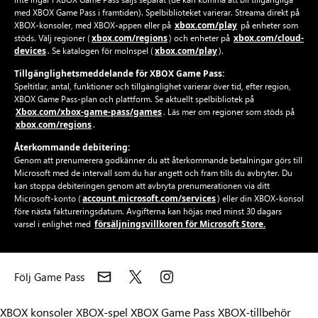
med XBOX Game Pass i framtiden). Spelbiblioteket varierar. Streama direkt på
xbox.com/play
XBOX-konsoler, med XBOX-appen eller på
på enheter som
xbox.com/regions
xbox.com/cloud-
stöds. Välj regioner (
) och enheter på
devices
xbox.com/play
. Se katalogen för molnspel (
).
Tillgänglighetsmeddelande för XBOX Game Pass:
Speltitlar, antal, funktioner och tillgänglighet varierar över tid, efter region,
XBOX Game Pass-plan och plattform. Se aktuellt spelbibliotek på
Xbox.com/xbox-game-pass/games
. Läs mer om regioner som stöds på
xbox.com/regions
.
Återkommande debitering:
Genom att prenumerera godkänner du att återkommande betalningar görs till
Microsoft med de intervall som du har angett och fram tills du avbryter. Du
kan stoppa debiteringen genom att avbryta prenumerationen via ditt
account.microsoft.com/services
Microsoft-konto (
) eller din XBOX-konsol
före nästa faktureringsdatum. Avgifterna kan höjas med minst 30 dagars
försäljningsvillkoren för Microsoft Store.
varsel i enlighet med
Följ Game Pass
XBOX konsoler
XBOX-spel
XBOX Game Pass
XBOX-tillbehör