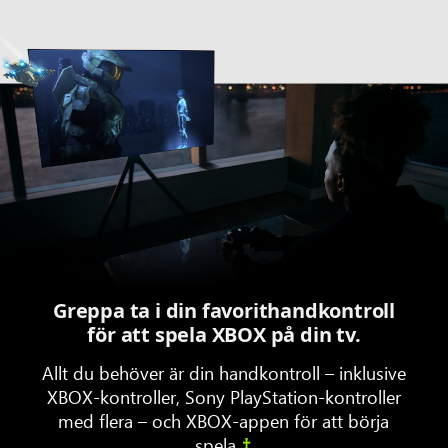
Animation
av
en
spelare
som
använder
en
handkontroll
i
vardagsrummet
medan
Greppa ta i din favorithandkontroll
Halo
för att spela XBOX på din tv.
Infinite
spelas
Allt du behöver är din handkontroll – inklusive
på
XBOX-kontroller, Sony PlayStation-kontroller
Samsung
med flera – och XBOX-appen för att börja
TV
spela.
†