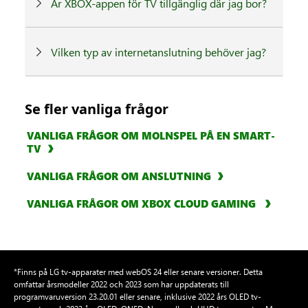
Är XBOX-appen för TV tillgänglig där jag bor?
Vilken typ av internetanslutning behöver jag?
Se fler vanliga frågor
VANLIGA FRÅGOR OM MOLNSPEL PÅ EN SMART-
TV
VANLIGA FRÅGOR OM ANSLUTNING
VANLIGA FRÅGOR OM XBOX CLOUD GAMING
*Finns på LG tv-apparater med webOS 24 eller senare versioner. Detta
omfattar årsmodeller 2022 och 2023 som har uppdaterats till
programvaruversion 23.20.01 eller senare, inklusive 2022 års OLED tv-