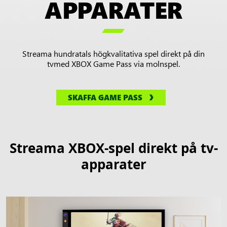
APPARATER
på
en

smart-
tv
Streama hundratals högkvalitativa spel direkt på din
tvmed XBOX Game Pass via molnspel.
SKAFFA GAME PASS
Streama XBOX-spel direkt på tv-
apparater