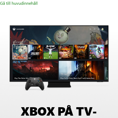
Gå till huvudinnehåll
Animering
av
XBOX-
XBOX PÅ TV-
appens
hemskärm