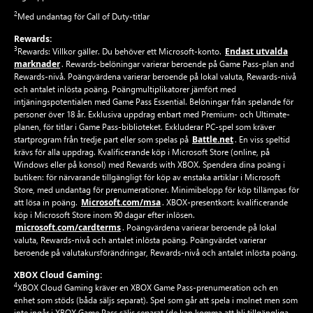
2
Med undantag för Call of Duty-titlar
Rewards:
3
Endast utvalda
Rewards: Villkor gäller. Du behöver ett Microsoft-konto.
marknader
. Rewards-belöningar varierar beroende på Game Pass-plan and
Rewards-nivå. Poängvärdena varierar beroende på lokal valuta, Rewards-nivå
och antalet inlösta poäng. Poängmultiplikatorer jämfört med
intjäningspotentialen med Game Pass Essential. Belöningar från spelande för
personer över 18 år. Exklusiva uppdrag enbart med Premium- och Ultimate-
planen, för titlar i Game Pass-biblioteket. Exkluderar PC-spel som kräver
Battle.net
startprogram från tredje part eller som spelas på
. En viss speltid
krävs för alla uppdrag. Kvalificerande köp i Microsoft Store (online, på
Windows eller på konsol) med Rewards with XBOX. Spendera dina poäng i
butiken: för närvarande tillgängligt för köp av enstaka artiklar i Microsoft
Store, med undantag för prenumerationer. Minimibelopp för köp tillämpas för
Microsoft.com/msa
att lösa in poäng.
. XBOX-presentkort: kvalificerande
köp i Microsoft Store inom 90 dagar efter inlösen.
microsoft.com/cardterms
. Poängvärdena varierar beroende på lokal
valuta, Rewards-nivå och antalet inlösta poäng. Poängvärdet varierar
beroende på valutakursförändringar, Rewards-nivå och antalet inlösta poäng.
XBOX Cloud Gaming:
4
XBOX Cloud Gaming kräver en XBOX Game Pass-prenumeration och en
enhet som stöds (båda säljs separat). Spel som går att spela i molnet men som
inte ingår i XBOX Game Pass säljs separat (de kan komma att bli tillgängliga