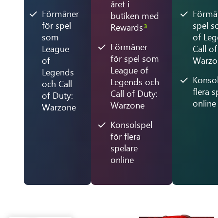
året i
Förmåner
Förmå
butiken med
för spel
spel 
Rewards
3
som
of Le
Förmåner
League
Call o
för spel som
of
Warzo
League of
Legends
Konsol
Legends och
och Call
flera s
Call of Duty:
of Duty:
online
Warzone
Warzone
Konsolspel
för flera
spelare
online