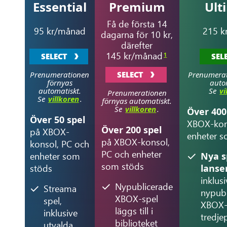
Essential
Premium
Ult
Få de första 14
95 kr/månad
215 k
dagarna för 10 kr,
därefter
145 kr/månad
1
SELECT
SEL
Prenumerationen
SELECT
Prenumerat
förnyas
auto
automatiskt.
Se
vi
Prenumerationen
Se
villkoren
.
förnyas automatiskt.
Se
villkoren
.
Över 400
Över 50 spel
XBOX-kon
Över 200 spel
på XBOX-
enheter s
på XBOX-konsol,
konsol, PC och
PC och enheter
enheter som
Nya s
som stöds
stöds
lanse
inklus
Nypublicerade
Streama
nypubl
XBOX-spel
spel,
XBOX-
läggs till i
inklusive
tredje
biblioteket
utvalda