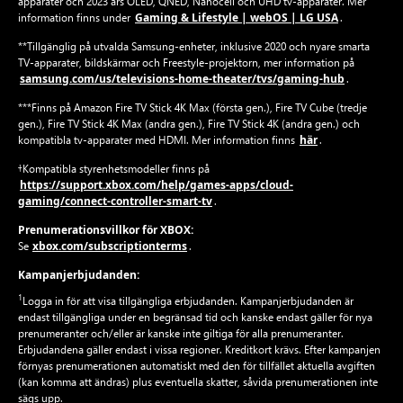
apparater och 2023 års OLED, QNED, Nanocell och UHD tv-apparater. Mer
Gaming & Lifestyle | webOS | LG USA
information finns under
.
**Tillgänglig på utvalda Samsung-enheter, inklusive 2020 och nyare smarta
TV-apparater, bildskärmar och Freestyle-projektorn, mer information på
samsung.com/us/televisions-home-theater/tvs/gaming-hub
.
***Finns på Amazon Fire TV Stick 4K Max (första gen.), Fire TV Cube (tredje
gen.), Fire TV Stick 4K Max (andra gen.), Fire TV Stick 4K (andra gen.) och
här
kompatibla tv-apparater med HDMI. Mer information finns
.
†Kompatibla styrenhetsmodeller finns på
https://support.xbox.com/help/games-apps/cloud-
gaming/connect-controller-smart-tv
.
Prenumerationsvillkor för XBOX:
xbox.com/subscriptionterms
Se
.
Kampanjerbjudanden:
1
Logga in för att visa tillgängliga erbjudanden. Kampanjerbjudanden är
endast tillgängliga under en begränsad tid och kanske endast gäller för nya
prenumeranter och/eller är kanske inte giltiga för alla prenumeranter.
Erbjudandena gäller endast i vissa regioner. Kreditkort krävs. Efter kampanjen
förnyas prenumerationen automatiskt med den för tillfället aktuella avgiften
(kan komma att ändras) plus eventuella skatter, såvida prenumerationen inte
sägs upp.