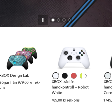
XBOX Design Lab
XBOX trådlös
XBOX
Börjar från
979,00 kr rek-
handkontroll – Robot
hand
pris
White
Core 
789,00 kr rek-pris
1749,