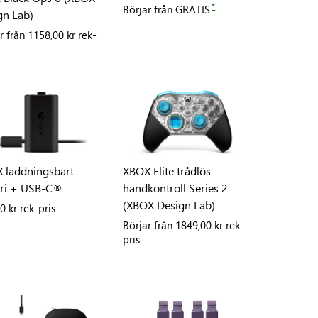
*
Börjar från
GRATIS
gn Lab)
r från
1158,00 kr rek-
 laddningsbart
XBOX Elite trådlös
eri + USB-C®
handkontroll Series 2
(XBOX Design Lab)
0 kr rek-pris
Börjar från
1849,00 kr rek-
pris