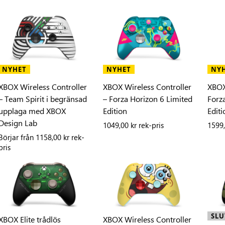
NYHET
NYHET
NY
XBOX Wireless Controller
XBOX Wireless Controller
XBOX
– Team Spirit i begränsad
– Forza Horizon 6 Limited
Forz
upplaga med XBOX
Edition
Editi
Design Lab
1049,00 kr rek-pris
1599,
Börjar från
1158,00 kr rek-
pris
SLU
XBOX Elite trådlös
XBOX Wireless Controller