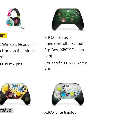
HET
XBOX trådlös
handkontroll – Fallout
 Wireless Headset –
Pip-Boy (XBOX Design
a Horizon 6 Limited
Lab)
on
Börjar från
1197,00 kr rek-
00 kr rek-pris
pris
TSÅLD
XBOX Elite trådlös