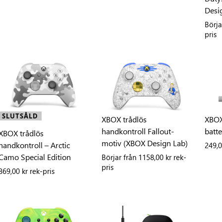
Desi
Börja
pris
SLUTSÅLD
XBOX trådlös
XBOX
handkontroll Fallout-
batt
XBOX trådlös
motiv (XBOX Design Lab)
handkontroll – Arctic
249,0
Camo Special Edition
Börjar från
1158,00 kr rek-
pris
869,00 kr rek-pris