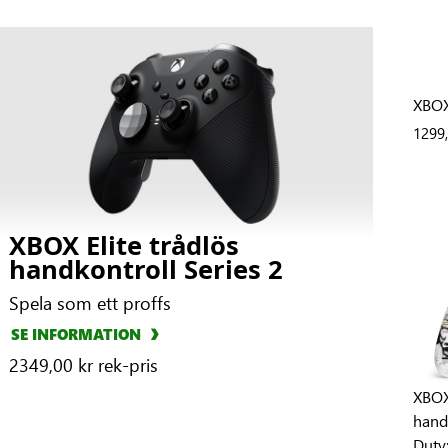
XBOX
1299,
XBOX Elite trådlös
handkontroll Series 2
Spela som ett proffs
SE INFORMATION
2349,00 kr rek-pris
XBOX
handk
Duty