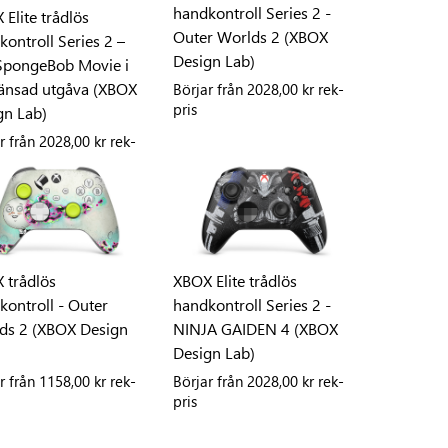
handkontroll Series 2 -
Elite trådlös
Outer Worlds 2 (XBOX
ontroll Series 2 –
Design Lab)
SpongeBob Movie i
änsad utgåva (XBOX
Börjar från
2028,00 kr rek-
pris
gn Lab)
r från
2028,00 kr rek-
 trådlös
XBOX Elite trådlös
kontroll - Outer
handkontroll Series 2 -
ds 2 (XBOX Design
NINJA GAIDEN 4 (XBOX
Design Lab)
r från
1158,00 kr rek-
Börjar från
2028,00 kr rek-
pris