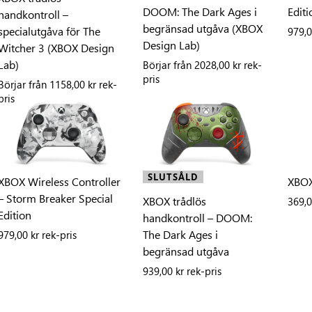
DOOM: The Dark Ages i
Editi
handkontroll –
begränsad utgåva (XBOX
specialutgåva för The
979,0
Design Lab)
Witcher 3 (XBOX Design
Lab)
Börjar från
2028,00 kr rek-
pris
Börjar från
1158,00 kr rek-
pris
SLUTSÅLD
XBOX Wireless Controller
XBOX
– Storm Breaker Special
XBOX trådlös
369,0
Edition
handkontroll – DOOM:
The Dark Ages i
979,00 kr rek-pris
begränsad utgåva
939,00 kr rek-pris