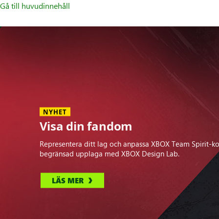
Gå till huvudinnehåll
Tillbehör
NYHET
Visa din fandom
Representera ditt lag och anpassa XBOX Team Spirit-kon
begränsad upplaga med XBOX Design Lab.
LÄS MER