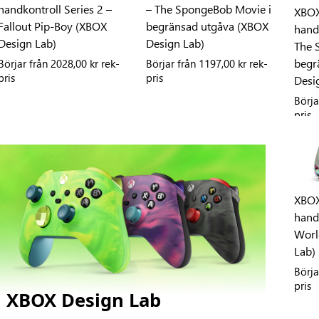
handkontroll Series 2 –
– The SpongeBob Movie i
XBOX 
Fallout Pip-Boy (XBOX
begränsad utgåva (XBOX
handk
Design Lab)
Design Lab)
The 
begr
Börjar från
2028,00 kr rek-
Börjar från
1197,00 kr rek-
pris
pris
Desi
Börja
pris
XBOX
hand
Worl
Lab)
Börja
pris
XBOX Design Lab