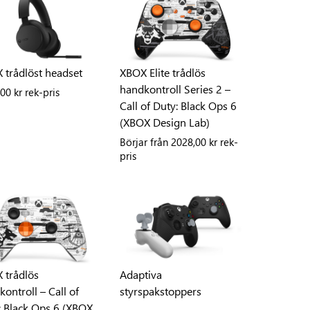
 trådlöst headset
XBOX Elite trådlös
handkontroll Series 2 –
00 kr rek-pris
Call of Duty: Black Ops 6
(XBOX Design Lab)
Börjar från
2028,00 kr rek-
pris
 trådlös
Adaptiva
ontroll – Call of
styrspakstoppers
: Black Ops 6 (XBOX