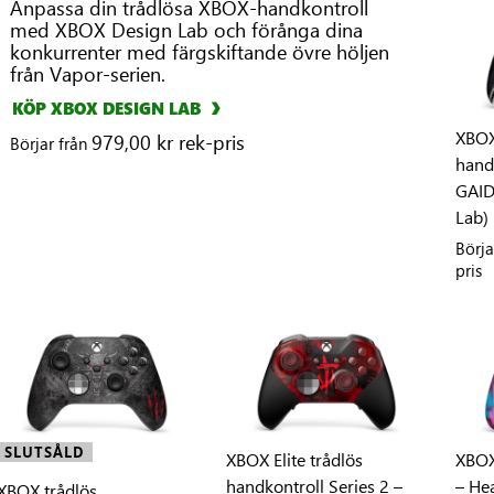
Anpassa din trådlösa XBOX-handkontroll
med XBOX Design Lab och förånga dina
konkurrenter med färgskiftande övre höljen
från Vapor-serien.
KÖP XBOX DESIGN LAB
XBOX
979,00 kr rek-pris
Börjar från
hand
GAID
Lab)
Börja
pris
SLUTSÅLD
XBOX Elite trådlös
XBOX
handkontroll Series 2 –
– Hea
XBOX trådlös