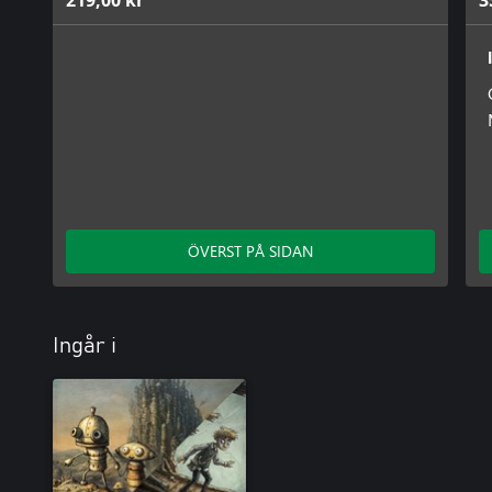
219,00 kr
3
ÖVERST PÅ SIDAN
Ingår i