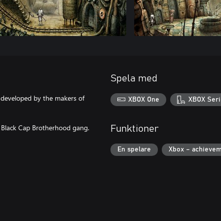
Spela med
developed by the makers of
XBOX One
XBOX Seri
he Black Cap Brotherhood gang.
Funktioner
En spelare
Xbox – achieve