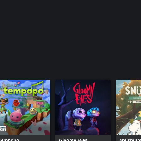
Tempopo
Gloomy Eyes
Snusmumr