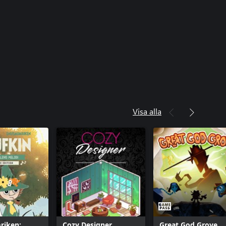
Visa alla
iken:
Cozy Designer
Great God Grove