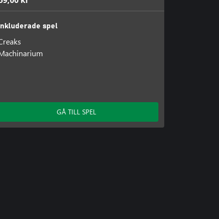
59,00 kr
Inkluderade spel
Creaks
Machinarium
GÅ TILL SPEL