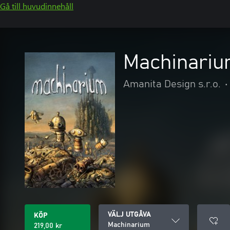
Gå till huvudinnehåll
Machinari
Amanita Design s.r.o.
•
VÄLJ UTGÅVA
KÖP
Machinarium
219,00 kr