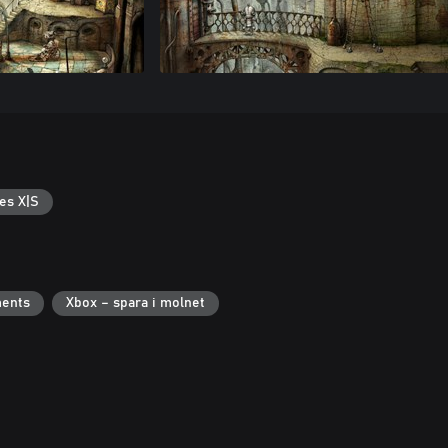
es X|S
ments
Xbox – spara i molnet