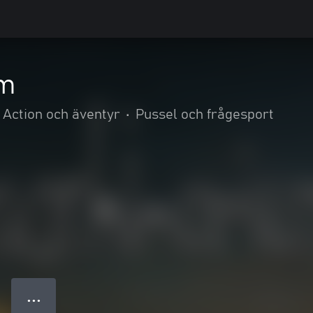
um
Action och äventyr
•
Pussel och frågesport
● ● ●