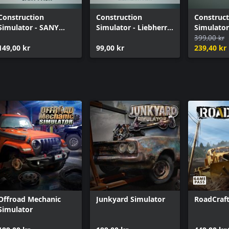
Construction
Construction
Construct
Simulator - SANY
Simulator - Liebherr
Simulator
Pack
Pack
Upgrade 
399,00 kr
149,00 kr
99,00 kr
239,40 kr
Offroad Mechanic
Junkyard Simulator
RoadCraf
Simulator