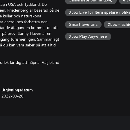
Samarbete online (2-4)
4K 
skap i USA och Tyskland. De
egen. Friedenberg är baserad på de
Xbox Live för flera spelare i olik
de kullar och natursköna
bar energi och förbättra den
Smart leverans
Xbox – ach
tydande åtaganden kommer du att
er på prov. Sunny Haven är en
Xbox Play Anywhere
å igång turismen igen. Sammanlagt
 du kan vara säker på att alltid
orlek får dig att häpna! Välj bland
s troget verklighetens
ordon som är kända från tidigare
tsamma gäller för tillverkarna.
LL, Bobcat, Bomag, CASE,
Utgivningsdatum
, Palfinger, Still och Wirtgen
2022-09-20
ven i Wirtgen Group, CIFA, DAF,
. Dessutom kan du välja bland
tnern Engelbert Strauss när du
uction Simulator har fått sedan