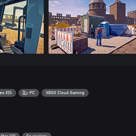
es X|S
PC
XBOX Cloud Gaming