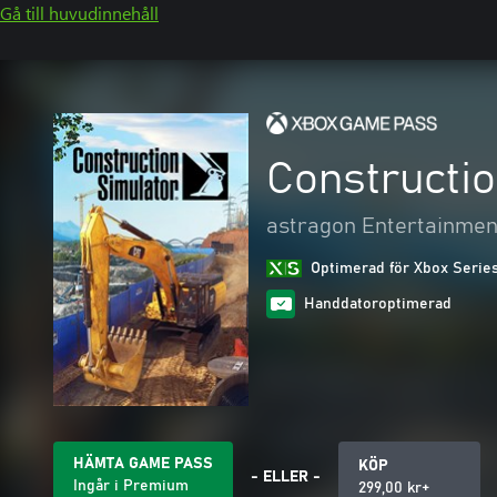
Gå till huvudinnehåll
Constructio
astragon Entertainme
Optimerad för Xbox Serie
Handdatoroptimerad
HÄMTA GAME PASS
KÖP
- ELLER -
Ingår i Premium
299,00 kr+