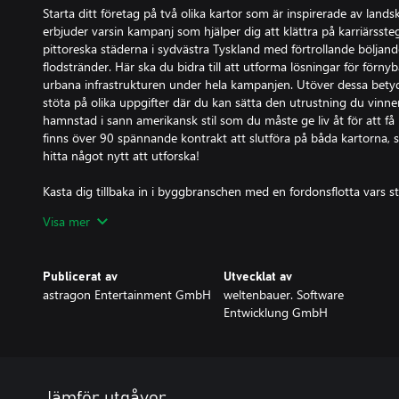
Starta ditt företag på två olika kartor som är inspirerade av land
erbjuder varsin kampanj som hjälper dig att klättra på karriärsst
pittoreska städerna i sydvästra Tyskland med förtrollande böljan
flodstränder. Här ska du bidra till att utforma lösningar för förny
urbana infrastrukturen under hela kampanjen. Utöver dessa be
stöta på olika uppgifter där du kan sätta den utrustning du vinn
hamnstad i sann amerikansk stil som du måste ge liv åt för att f
finns över 90 spännande kontrakt att slutföra på båda kartorna, så
hitta något nytt att utforska!
Kasta dig tillbaka in i byggbranschen med en fordonsflotta vars st
över 80 maskiner, från officiella licenspartner, som har återskapat
Visa mer
motsvarigheter. Du kan se fram emot en färgstark blandning av f
delar av den älskade serien, och andra som är helt nya i spelet. De
Förutom välkända Construction Simulator-partner, som Atlas, BE
Publicerat av
Utvecklat av
Caterpillar©, Kenworth, Liebherr, MAN, Mack Trucks, Meiller-Kipper
astragon Entertainment GmbH
weltenbauer. Software
Group, har du nu möjlighet att använda maskiner från Benningho
Entwicklung GmbH
Doosan, Nooteboom, Scania, Schwing Stetter och Wacker Neuson
officiellt licensierad personlig skyddsutrustning från den nya par
skapar din karaktär.
Trodde du det var allt? Långt ifrån! De uppdateringar som Constr
Jämför utgåvor