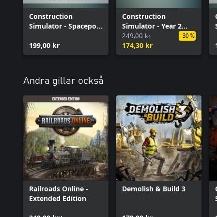
Construction
Construction
Simulator - Spaceport
Simulator - Year 2
Expansion
Season Pass
249,00 kr
-30 %
199,00 kr
174,30 kr
Andra gillar också
Railroads Online -
Demolish & Build 3
Extended Edition