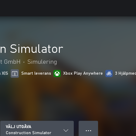
n Simulator
nt GmbH
•
Simulering
s X|S
Smart leverans
Xbox Play Anywhere
3 Hjälpmed
VÄLJ UTGÅVA
● ● ●
Construction Simulator