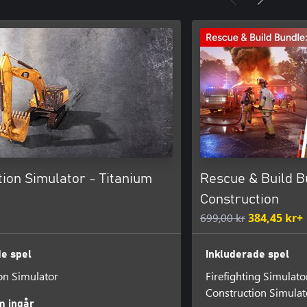
ion Simulator - Titanium
Rescue & Build Bu
Construction
699,00 kr
384,45 kr+
de spel
Inkluderade spel
on Simulator
Firefighting Simulator
Construction Simulat
m ingår