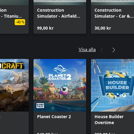
ion
Construction
Construction
 - Titanium
Simulator - Airfield
Simulator - Car &
Pack
Expansion
Bobblehead Pack
-40 %
99,00 kr
30,00 kr
Visa alla
t
Planet Coaster 2
House Builder
Overtime