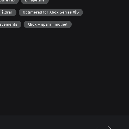
Ultra HD
En spelare
a åldrar
Optimerad för Xbox Series X|S
ievements
Xbox – spara i molnet