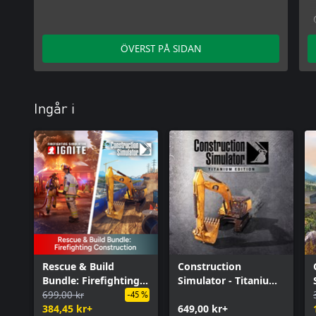
ÖVERST PÅ SIDAN
Ingår i
Rescue & Build
Construction
Bundle: Firefighting
Simulator - Titanium
Construction
699,00 kr
Edition
-45 %
384,45 kr+
649,00 kr+