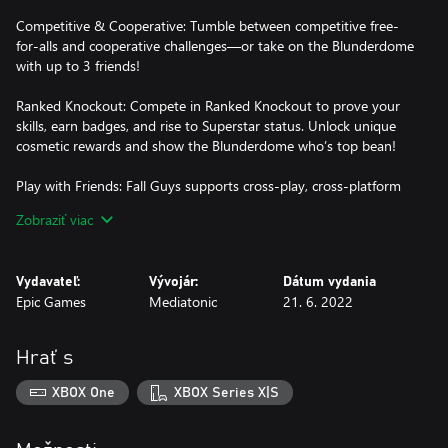
Competitive & Cooperative: Tumble between competitive free-
for-alls and cooperative challenges—or take on the Blunderdome
with up to 3 friends!
Ranked Knockout: Compete in Ranked Knockout to prove your
skills, earn badges, and rise to Superstar status. Unlock unique
cosmetic rewards and show the Blunderdome who’s top bean!
Play with Friends: Fall Guys supports cross-play, cross-platform
parties and cross-progression via your Epic Games Account.
Zobraziť viac
Gloriously Customizable: Choose from a multitude of Colors,
Patterns, Costumes and Nameplates. Relish wins with
Vydavateľ:
Vývojár:
Dátum vydania
extravagant Celebrations and share your flair with Emotes!
Epic Games
Mediatonic
21. 6. 2022
Items shown may require separate purchase from the in-game
store and are subject to availability. Contains in-game purchases.
Hrať s
XBOX One
XBOX Series X|S