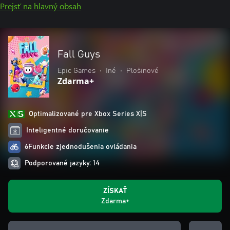
Prejsť na hlavný obsah
Fall Guys
Epic Games
•
Iné
•
Plošinové
Zdarma+
Optimalizované pre Xbox Series X|S
Inteligentné doručovanie
6Funkcie zjednodušenia ovládania
Podporované jazyky: 14
ZÍSKAŤ
Zdarma+