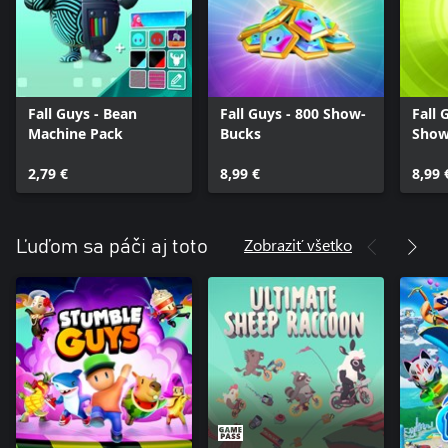
Fall Guys - Bean
Fall Guys - 800 Show-
Fall 
Machine Pack
Bucks
Show
2,79 €
8,99 €
8,99 
Zobraziť všetko
Ľuďom sa páči aj toto