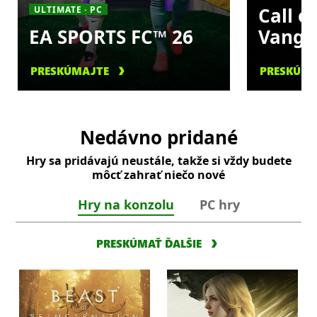
Call o
ULTIMATE · PC
EA SPORTS FC™ 26
Vangu
PRESKÚMAJTE
PRESKÚM
Nedávno pridané
Hry sa pridávajú neustále, takže si vždy budete
môcť zahrať niečo nové
Hry na konzolu
PC hry
PRESKÚMAŤ ĎALŠIE