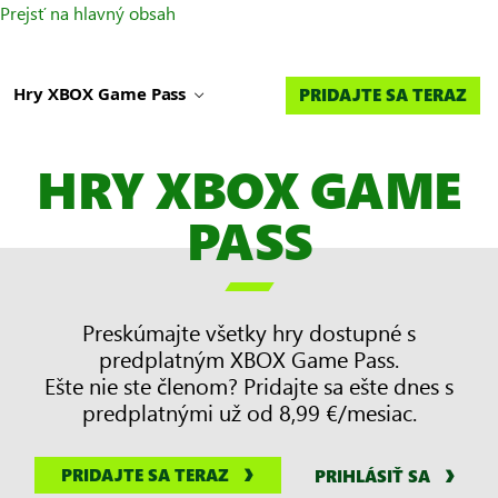
Prejsť na hlavný obsah
Hry XBOX Game Pass
PRIDAJTE SA TERAZ
HRY XBOX GAME
PASS

Preskúmajte všetky hry dostupné s
predplatným XBOX Game Pass.
Ešte nie ste členom? Pridajte sa ešte dnes s
predplatnými už od 8,99 €/mesiac.
PRIDAJTE SA TERAZ
PRIHLÁSIŤ SA