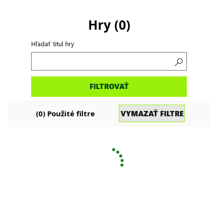
Hry
(
0
)
Hľadať titul hry
Hľadať
FILTROVAŤ
hry
VYMAZAŤ FILTRE
(
0
) Použité filtre