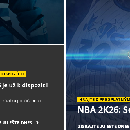
 DISPOZÍCII
je už k dispozícii
HRAJTE S PREDPLATNÝM
do zážitku poháňaného
NBA 2K26: S
i.
E JU EŠTE DNES
ZÍSKAJTE JU EŠTE DNES