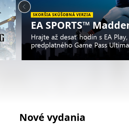
SKORŠIA SKÚŠOBNÁ VERZIA
EA SPORTS™ Madden
Hrajte až desať hodín s EA Play,
predplatného Game Pass Ultima
Slide
1
Nové vydania
of
5.