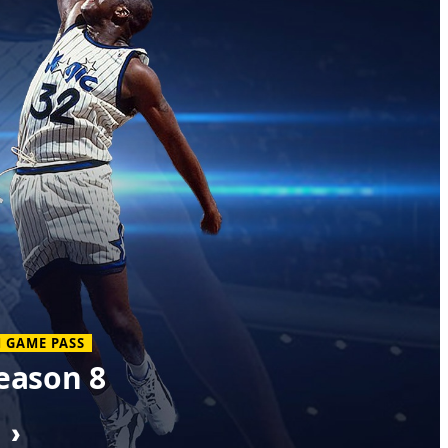
 GAME PASS
eason 8