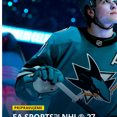
PRIPRAVUJEME
EA SPORTS™ NHL® 27