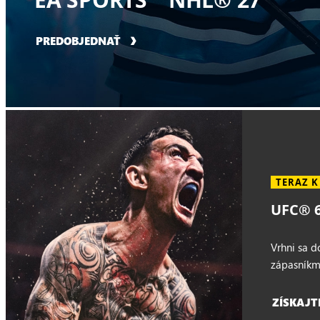
PREDOBJEDNAŤ
TERAZ K
UFC® 6 
Vrhni sa 
zápasníkm
ZÍSKAJT