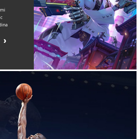
ými
íc
dina