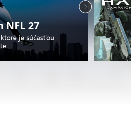
 NFL 27
 ktoré je súčasťou
te