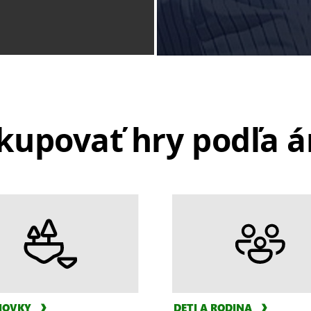
kupovať hry podľa á
NOVKY
DETI A RODINA