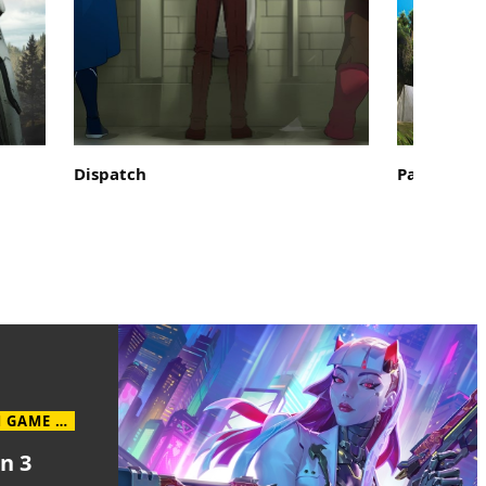
Dispatch
Palworld
HRAJTE S PREDPLATNÝM GAME PASS
n 3