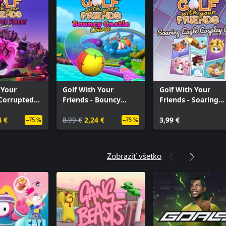
 Your
Golf With Your
Golf With Your
 Corrupted
Friends - Bouncy
Friends - Soaring
urse
Castle Course
Eagles Cosplay Pac
4 €
8,99 €
2,24 €
3,99 €
–75 %
–75 %
Zobraziť všetko