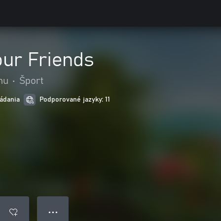
our Friends
nu
•
Šport
ádania
Podporované jazyky: 11
● ● ●