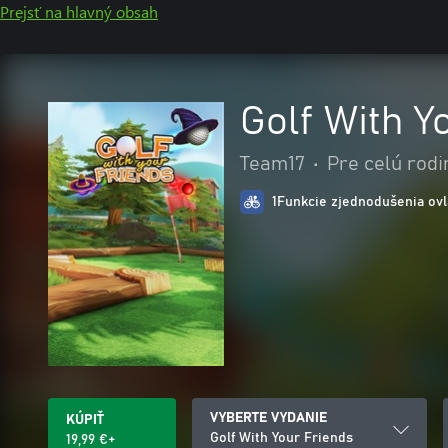
Prejsť na hlavný obsah
Golf With Y
Team17
•
Pre celú rodi
1Funkcie zjednodušenia ovl
VYBERTE VYDANIE
KÚPIŤ
Golf With Your Friends
19,99 €+