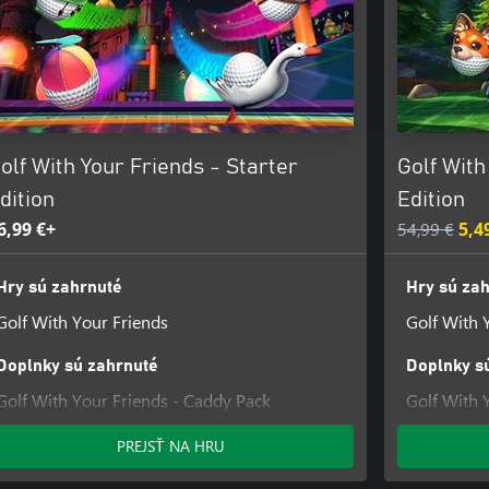
olf With Your Friends - Starter
Golf With
dition
Edition
6,99 €+
54,99 €
5,4
Hry sú zahrnuté
Hry sú za
Golf With Your Friends
Golf With 
Doplnky sú zahrnuté
Doplnky s
Golf With Your Friends - Caddy Pack
Golf With 
Golf With Your Friends - Bouncy Castle
Course
PREJSŤ NA HRU
Course
Golf With 
Course