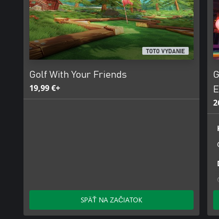
TOTO VYDANIE
Golf With Your Friends
G
19,99 €+
E
2
SPÄŤ NA ZAČIATOK