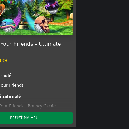
 Your Friends - Ultimate
9 €+
hrnuté
Your Friends
ú zahrnuté
Your Friends - Bouncy Castle
PREJSŤ NA HRU
Your Friends - Corrupted Forest