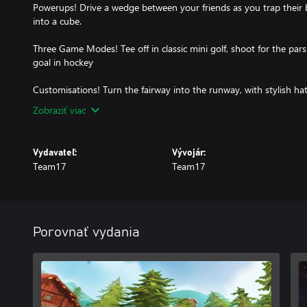
Powerups! Drive a wedge between your friends as you trap their bal
into a cube.
Three Game Modes! Tee off in classic mini golf, shoot for the par
goal in hockey
Customisations! Turn the fairway into the runway, with stylish hats,
Zobraziť viac
Vydavateľ:
Vývojár:
Team17
Team17
Porovnať vydania