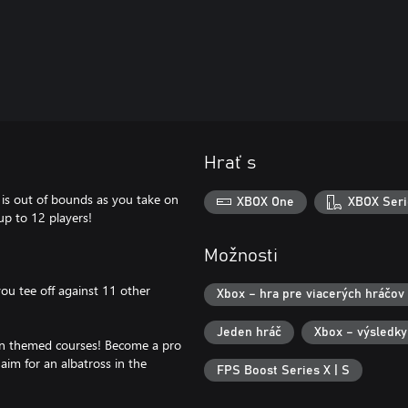
Hrať s
g is out of bounds as you take on
XBOX One
XBOX Seri
 up to 12 players!
Možnosti
you tee off against 11 other
Xbox – hra pre viacerých hráčov v
Jeden hráč
Xbox – výsledky
on themed courses! Become a pro
aim for an albatross in the
FPS Boost Series X | S