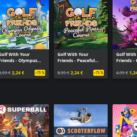
Golf With Your
Golf With Your
Golf With
Friends - Olympus
Friends - Peaceful
Friends -
Odyssey Course
Pines Course
Forest Co
8,99 €
2,24 €
8,99 €
2,24 €
4,99 €
1,2
–75 %
–75 %