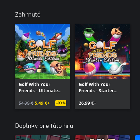
Zahrnuté
Golf With Your
Golf With Your
Friends - Ultimate
Friends - Starter
Edition
Edition
54,99 €
5,49 €+
26,99 €+
–90 %
Doplnky pre túto hru