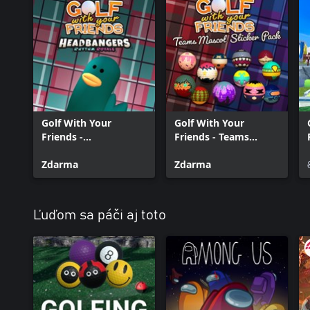
Golf With Your
Golf With Your
Friends -
Friends - Teams
Headbangers Hat
Mascot Sticker Pack
Zdarma
Zdarma
Ľuďom sa páči aj toto