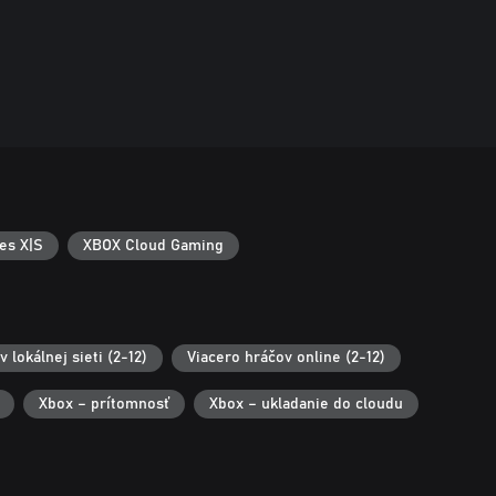
es X|S
XBOX Cloud Gaming
 lokálnej sieti (2-12)
Viacero hráčov online (2-12)
Xbox – prítomnosť
Xbox – ukladanie do cloudu