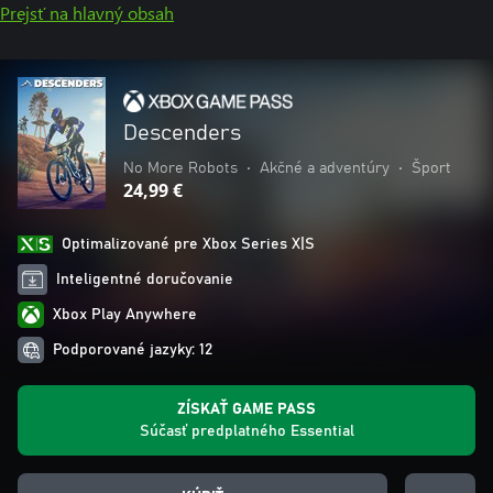
Prejsť na hlavný obsah
Descenders
No More Robots
•
Akčné a adventúry
•
Šport
24,99 €
Optimalizované pre Xbox Series X|S
Inteligentné doručovanie
Xbox Play Anywhere
Podporované jazyky: 12
ZÍSKAŤ GAME PASS
Súčasť predplatného Essential