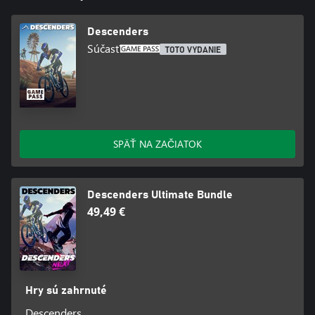
Descenders
Súčasť
TOTO VYDANIE
SPÄŤ NA ZAČIATOK
Descenders Ultimate Bundle
49,49 €
Hry sú zahrnuté
Descenders