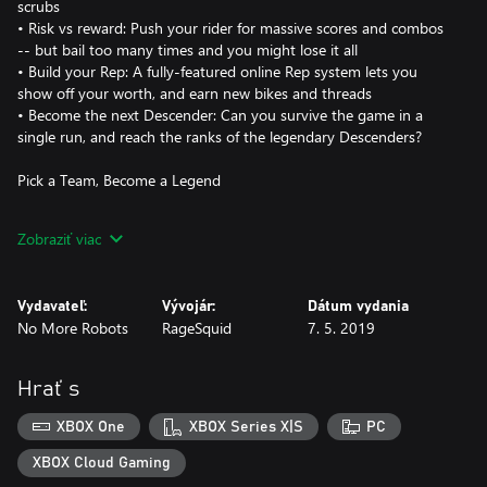
scrubs
• Risk vs reward: Push your rider for massive scores and combos
-- but bail too many times and you might lose it all
• Build your Rep: A fully-featured online Rep system lets you
show off your worth, and earn new bikes and threads
• Become the next Descender: Can you survive the game in a
single run, and reach the ranks of the legendary Descenders?
Pick a Team, Become a Legend
In Descenders, your team is your life. When you pick a side --
Zobraziť viac
Enemy, Arboreal or Kinetic -- you'll be bound together with other
players who choose the same side as you.
Vydavateľ:
Vývojár:
Dátum vydania
Grab your bike, pick your team, and attempt to live up to the
No More Robots
RageSquid
7. 5. 2019
legend of your Descender. Will you join the die-hard, trick-frenzy
ranks of Team Enemy, the proficient, off-road stylings of Team
Arboreal, or the high-octane, speed-is-everything Team Kinetic?
Hrať s
• Wear your team's colors and apparel with pride, and receive
XBOX One
XBOX Series X|S
PC
exclusive team gear
• Your Rep points go towards your team's total Rep, and
XBOX Cloud Gaming
exclusive prizes are awarded to the top team