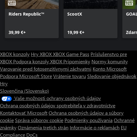
Riders Republic™
ScootX
GOA
39,99 €+
19,99 €+
Zdar
XBOX konzoly
Hry XBOX
XBOX Game Pass
Príslušenstvo pre
XBOX
Podpora konzoly XBOX
Pripomienky
Normy komunity
Varovanie pred fotosenzitívnymi záchvatmi
Konto Microsoft
Podpora Microsoft Store
Vrátenie tovaru
Sledovanie objednávok
Hry
Slovenčina (Slovensko)
Vaše možnosti ochrany osobných údajov
Ochrana osobných údajov spotrebiteľa v zdravotníctve
Kontaktovať Microsoft
Ochrana osobných údajov a súbory
cookie
Správa súborov cookie
Podmienky používania
Ochranné
známky
Oznámenia tretích strán
Informácie o reklamách
EU
Compliance DoCs