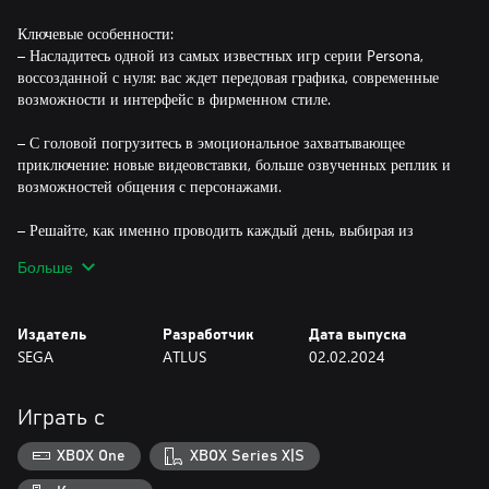
Ключевые особенности:
– Насладитесь одной из самых известных игр серии Persona,
воссозданной с нуля: вас ждет передовая графика, современные
возможности и интерфейс в фирменном стиле.
– С головой погрузитесь в эмоциональное захватывающее
приключение: новые видеовставки, больше озвученных реплик и
возможностей общения с персонажами.
– Решайте, как именно проводить каждый день, выбирая из
множества различных вариантов: от исследования Порт-Айленда
Больше
до выстраивания отношений с любимыми персонажами.
– Соберите идеальный отряд под своим командованием, чтобы
Издатель
Разработчик
Дата выпуска
сразить потусторонние Тени и приблизиться к правде.
SEGA
ATLUS
02.02.2024
Играть с
XBOX One
XBOX Series X|S