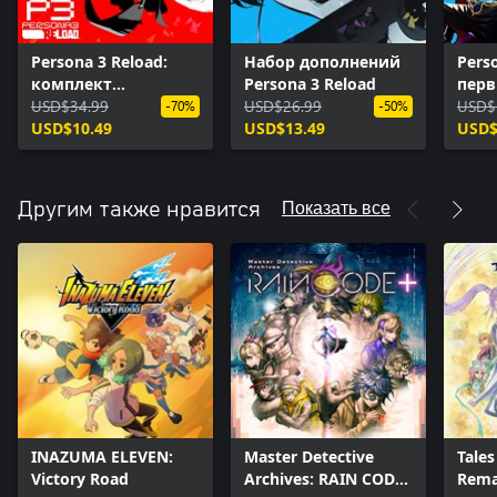
Persona 3 Reload:
Набор дополнений
Pers
комплект
Persona 3 Reload
перв
дополнений
USD$34.99
USD$26.99
Перс
USD$
-70%
-50%
USD$10.49
USD$13.49
Roya
USD$
Показать все
Другим также нравится
INAZUMA ELEVEN:
Master Detective
Tales
Victory Road
Archives: RAIN CODE
Rema