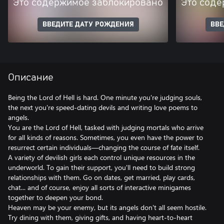
Это содержимое заблокировано
Это соде
ВВЕДИТЕ ДАТУ РОЖДЕНИЯ
ВВЕ
Описание
Being the Lord of Hell is hard. One minute you're judging souls,
the next you're speed-dating devils and writing love poems to
angels.
You are the Lord of Hell, tasked with judging mortals who arrive
for all kinds of reasons. Sometimes, you even have the power to
resurrect certain individuals—changing the course of fate itself.
A variety of devilish girls each control unique resources in the
underworld. To gain their support, you'll need to build strong
relationships with them. Go on dates, get married, play cards,
chat... and of course, enjoy all sorts of interactive minigames
together to deepen your bond.
Heaven may be your enemy, but its angels don't all seem hostile.
Try dining with them, giving gifts, and having heart-to-heart