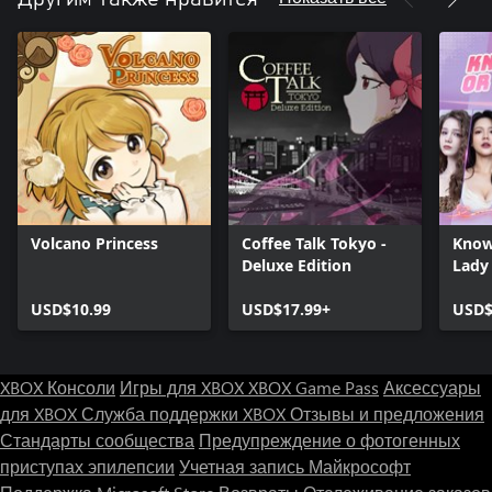
Volcano Princess
Coffee Talk Tokyo -
Know
Deluxe Edition
Lady
USD$10.99
USD$17.99+
USD$
XBOX Консоли
Игры для XBOX
XBOX Game Pass
Аксессуары
для XBOX
Служба поддержки XBOX
Отзывы и предложения
Стандарты сообщества
Предупреждение о фотогенных
приступах эпилепсии
Учетная запись Майкрософт