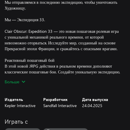
Мы отправляемся в последнюю экспедицию, чтобы уничтожить
Художницу.
Мы — Экспедиция 33.
Clair Obscur: Expedition 33 — это новая пошаговая ролевая игра
с уникальной механикой реального времени, от которой
невозможно оторваться. Исследуйте мир, созданный на основе
Прекрасной эпохи Франции, и сражайтесь с опасными врагами.
Реактивный пошаговый бой
В этой новой JRPG действия в реальном времени дополняют
классические пошаговые бои. Создайте уникальную экспедицию,
используя разнообразное снаряжение, навыки, параметры и
Больше
взаимодействия между ее участниками. Выполняйте уклонения,
парируйте и наносите контрудары в реальном времени,
собирайте комбо, осваивая ритмы атак, и нацеливайтесь на
Издатель
Разработчик
Дата выпуска
слабые места противника, используя систему прицеливания.
Kepler Interactive
Sandfall Interactive
24.04.2025
«Завтрашний день грядет»
Остался всего год. Присоединяйтесь к Гюставу, Маэль и другим
Играть с
участникам экспедиции в отчаянном путешествии, чтобы
разорвать порочный круг смерти, созданный Художницей.