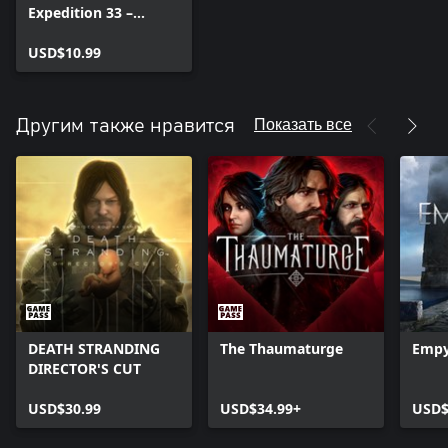
Expedition 33 –
Deluxe Edition
Upgrade
USD$10.99
Показать все
Другим также нравится
DEATH STRANDING
The Thaumaturge
Empy
DIRECTOR'S CUT
USD$30.99
USD$34.99+
USD$