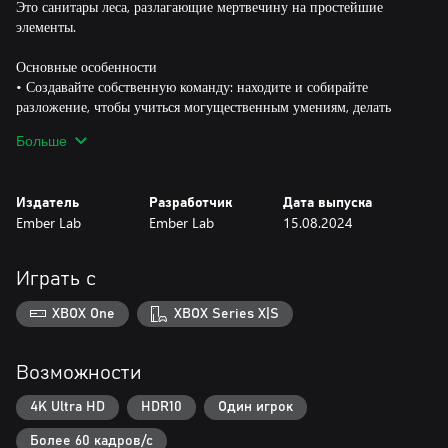
Это санитары леса, разлагающие мертвечину на простейшие
элементы.
Основные особенности
• Создавайте собственную команду: находите и собирайте
разложение, чтобы учиться могущественным умениям, делать
открытия и трансформировать окружение.
Больше
• Исследуйте: вас ждет забытое поселение и странное проклятье.
Воспользуйтесь силой Царства духов, чтобы восстановить былое
величие этого мира.
Издатель
Разработчик
Дата выпуска
• Динамичные бои: духи испортились, они в ловушках и не
Ember Lab
Ember Lab
15.08.2024
могут уйти из этого мира, потому создают Кене проблемы на
каждом шагу.
Играть с
XBOX One
XBOX Series X|S
Возможности
4K Ultra HD
HDR10
Один игрок
Более 60 кадров/с