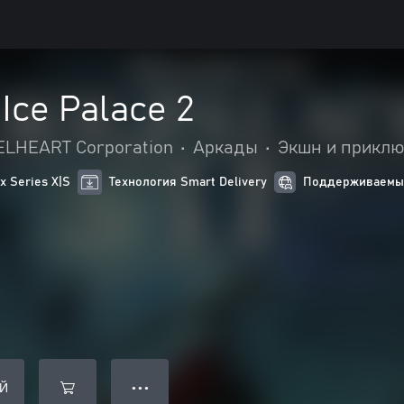
Ice Palace 2
XELHEART Corporation
•
Аркады
•
Экшн и прикл
 Series X|S
Технология Smart Delivery
Поддерживаемые
Й
● ● ●