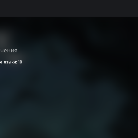
ючения
 языки: 10