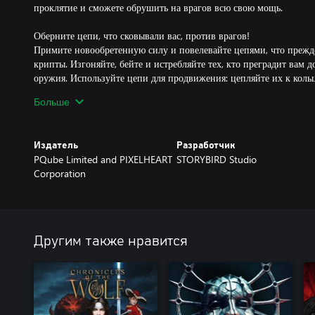
проклятие и сможете обрушить на врагов всю свою мощь.
Оберните цепи, что сковывали вас, против врагов!
Примите новообретенную силу и повелевайте цепями, что прежд
крипты. Изгоняйте, бейте и истребляйте тех, кто преградит вам
оружия. Используйте цепи для продвижения: цепляйте их к коль
чтобы добраться до новых областей.
Больше
Найдите потайные уголки и отыщите сокровища королевства!
Исследуйте каждый дюйм разрушенного королевства в поисках 
Издатель
Разработчик
проходов, в которых могут оказаться бесценные богатства. Прио
PQube Limited and PIXELHEART
STORYBIRD Studio
для подготовки к будущим испытаниям.
Corporation
Собирайте кристаллы и предметы, дарующие мощь!
Познайте свойства неуловимых «кристаллов силы» и подчините и
способностей. Они вас выручат, когда на горизонте появится опас
Другим также нравится
Очистите свои земли от огромных демонов!
Проявите чудеса стратегии, выверенной точности и искусного в
с неутомимыми гигантскими боссами.
Beyond The Ice Palace возвращается!