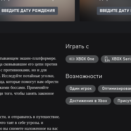
ВВЕДИТЕ ДАТУ РОЖДЕНИЯ
ВВЕДИТЕ ДАТУ
Играть с
ватывающем экшен-платформере.
XBOX One
XBOX Seri
да сковывавшие его цепи против
 с противниками, но и для
 Исследуйте потайные уголки,
Возможности
а, которые помогут вам обрести
скими боссами. Применяйте
Один игрок
Оптимизирован
ди того, чтобы занять законное
Достижения в Xbox
Присут
ти, и отправьтесь в путешествие,
то таят в себе угрозы, и
ю вы снимете наложенное на вас