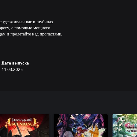
е удерживали вас в глубинах
 дорогу, с помощью мощного
цам и пролетайте над пропастями,
скрытых помещений и секретных
Дата выпуска
бретайте способности и усиления
11.03.2025
х себе для усиления
ность.
ладения телом в динамичных боях