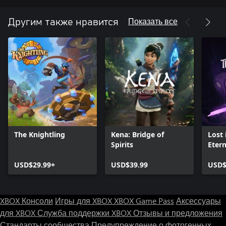
Подружитесь с Пигги
Показать все
Другим также нравится
Ваша преданная летающая свинка не просто источник веселья!
Она помогает с головоломками, в бою и во время исследований
и скрашивает ваше путешествие.
The Knightling
Kena: Bridge of
Lost
Spirits
Etern
USD$29.99+
USD$39.99
USD$
XBOX Консоли
Игры для XBOX
XBOX Game Pass
Аксессуары
для XBOX
Служба поддержки XBOX
Отзывы и предложения
Стандарты сообщества
Предупреждение о фотогенных