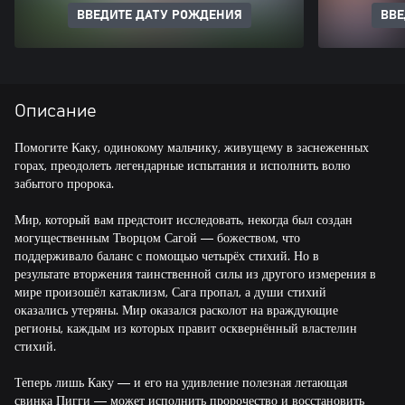
ВВЕДИТЕ ДАТУ РОЖДЕНИЯ
ВВЕ
Описание
Помогите Каку, одинокому мальчику, живущему в заснеженных
горах, преодолеть легендарные испытания и исполнить волю
забытого пророка.
Мир, который вам предстоит исследовать, некогда был создан
могущественным Творцом Сагой — божеством, что
поддерживало баланс с помощью четырёх стихий. Но в
результате вторжения таинственной силы из другого измерения в
мире произошёл катаклизм, Сага пропал, а души стихий
оказались утеряны. Мир оказался расколот на враждующие
регионы, каждым из которых правит осквернённый властелин
стихий.
Теперь лишь Каку — и его на удивление полезная летающая
свинка Пигги — может исполнить пророчество и восстановить