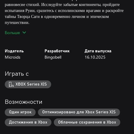
равновесие стихий. Исследуйте забытые континенты, пройдите
испытания Руин, сразитесь с исполинскими врагами и раскройте
тайны Творца Саги в одновременно личном и эпическом
путешествии.
Больше
Освойте динамическую боевую систему
Настройте боевой стиль на свой вкус с помощью обширных
деревьев навыков, многочисленных комбинаций и мощного
Издатель
Разработчик
Дата выпуска
снаряжения.
Microids
Bingobell
16.10.2025
Обуздайте божественную силу
Пробудите легендарную силу Творца Саги и используйте
Играть с
разрушительные способности в эпических боях.
XBOX Series X|S
Исследуйте огромный древний мир
Исследуйте полные тайн биомы — от заснеженных гор до
ядовитых болот.
Возможности
Отправьтесь в Руины
Один игрок
Оптимизировано для Xbox Series X|S
Изучите древние храмы, заполненные ловушками, непростыми
Достижения в Xbox
Облачные сохранения в Xbox
головоломками и прочими опасностями и заполучите редкие
сокровища.