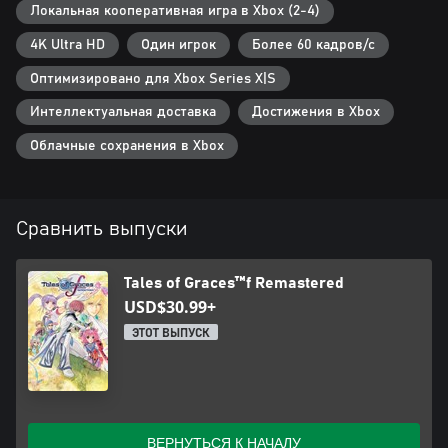
техники, делая показатели персонажа еще сильнее.
Локальная кооперативная игра в Xbox (2-4)
4K Ultra HD
Один игрок
Более 60 кадров/с
Династия и наследие
Спустя полгода после предотвращенной катастрофы Софи
Оптимизировано для Xbox Series X|S
одолевают тревоги по поводу своего будущего, и она полна
решимости найти выход.
Интеллектуальная доставка
Достижения в Xbox
В то же время на Эфинее снова начинаются странности, и
Облачные сохранения в Xbox
оказывается, что бой еще не закончен...
Сравнить выпуски
Tales of Graces™f Remastered
USD$30.99+
ЭТОТ ВЫПУСК
ВЕРНУТЬСЯ К НАЧАЛУ