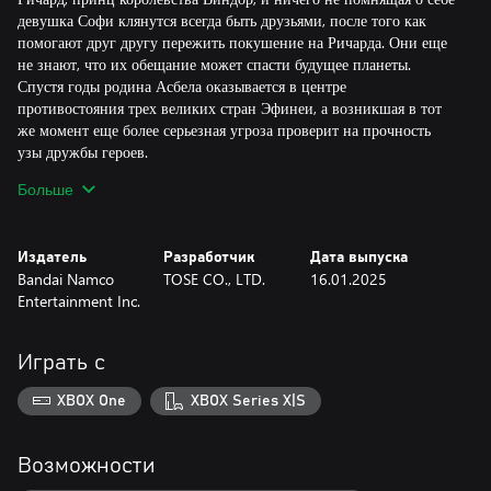
девушка Софи клянутся всегда быть друзьями, после того как
помогают друг другу пережить покушение на Ричарда. Они еще
не знают, что их обещание может спасти будущее планеты.
Спустя годы родина Асбела оказывается в центре
противостояния трех великих стран Эфинеи, а возникшая в тот
же момент еще более серьезная угроза проверит на прочность
узы дружбы героев.
Больше
Динамичная боевая система с непрерывным движением
Игроки могут на ходу переключаться между двумя совершенно
разными стилями.
Издатель
Разработчик
Дата выпуска
Вы сами выбирает сил и дальность атаки отряда, а также ее
Bandai Namco
TOSE CO., LTD.
16.01.2025
площадь и позицию для самого эффективного удара по врагу.
Entertainment Inc.
Улучшенная графика и функционал
В игру добавлено автосохранение, пропуск различных
Играть с
элементов, возможность отключить бои в поле и подземельях, а
также другие функции.
XBOX One
XBOX Series X|S
Широкие возможности развития персонажа и синтеза предметов
Более 100 титулов, которые можно использовать и улучшать в
Возможности
боях. С их помощью игроки смогут изучить разные навыки и