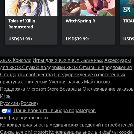
Tales of Xillia
WitchSpring R
TRIA
Remastered
USD$31.99+
USD$39.99+
USD$
XBOX Консоли
Игры для XBOX
XBOX Game Pass
Аксессуары
для XBOX
Служба поддержки XBOX
Отзывы и предложения
Стандарты сообщества
Предупреждение о фотогенных
приступах эпилепсии
Учетная запись Майкрософт
Поддержка Microsoft Store
Возвраты
Отслеживание заказов
Игры
Русский (Россия)
Ваши варианты выбора параметров
конфиденциальности
Конфиденциальность медицинских сведений потребителей
Связаться с Microsoft
Конфиденциальность и файлы cookie