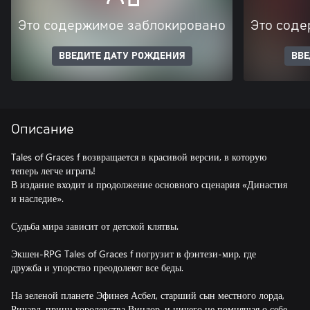
Это содержимое заблокировано
Это соде
ВВЕДИТЕ ДАТУ РОЖДЕНИЯ
ВВЕ
Описание
Tales of Graces f возвращается в красивой версии, в которую
теперь легче играть!
В издание входит и продолжение основного сценария «Династия
и наследие».
Судьба мира зависит от детской клятвы.
Экшен-RPG Tales of Graces f погрузит в фэнтези-мир, где
дружба и упорство преодолеют все беды.
На зеленой планете Эфинея Асбел, старший сын местного лорда,
Ричард, принц королевства Виндор, и ничего не помнящая о себе