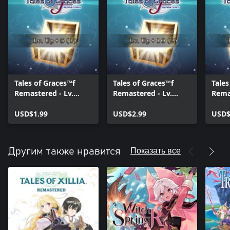
Tales of Graces™f
Tales of Graces™f
Tales
Remastered - Lv.
Remastered - Lv.
Remas
Up+5 (1)
Up+10 (2)
Up+1
USD$1.99
USD$2.99
USD$
Показать все
Другим также нравится