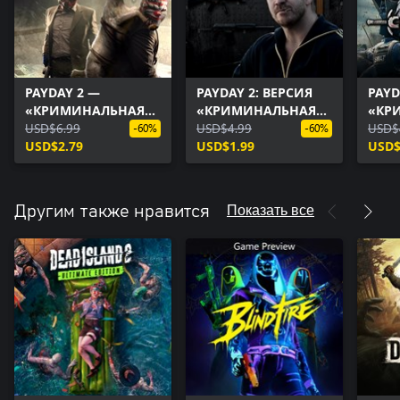
PAYDAY 2 —
PAYDAY 2: ВЕРСИЯ
PAYD
«КРИМИНАЛЬНАЯ
«КРИМИНАЛЬНАЯ
«КР
ВОЛНА» —
USD$6.99
ВОЛНА» - Gage Spec
USD$4.99
ВОЛ
USD$
-60%
-60%
ограбление GOAT
USD$2.79
Ops Pack
USD$1.99
рыца
USD$
Simulator
(«Спецнабор от
Гейд
Гейджа»)
Показать все
Другим также нравится