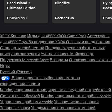
Dead Island 2
Blindfire
Dying
Ultimate Edition
Beas
USD$69.99+
Бесплатно
USD$
XBOX Консоли
Игры для XBOX
XBOX Game Pass
Аксессуары
для XBOX
Служба поддержки XBOX
Отзывы и предложения
Стандарты сообщества
Предупреждение о фотогенных
приступах эпилепсии
Учетная запись Майкрософт
Поддержка Microsoft Store
Возвраты
Отслеживание заказов
Игры
Русский (Россия)
Ваши варианты выбора параметров
конфиденциальности
Конфиденциальность медицинских сведений потребителей
Связаться с Microsoft
Конфиденциальность и файлы cookie
Управление файлами cookie
Условия использования
Товарные знаки
Уведомления сторонних компаний