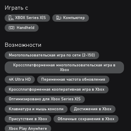
proximity voice chat. The great Holdfast community welcomes
Играть с
you.
XBOX Series X|S
Компьютер
Handheld
Возможности
Многопользовательская игра по сети (2-150)
Кроссплатформенная многопользовательская игра в
Xbox
4K Ultra HD
Переменная частота обновления
Кроссплатформенная кооперативная игра в Xbox
Оптимизировано для Xbox Series X|S
Клавиатура и мышь консоли
Достижения в Xbox
Присутствие в Xbox
Облачные сохранения в Xbox
Xbox Play Anywhere