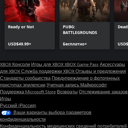
Ready or Not
PUBG:
Dead
BATTLEGROUNDS
USD$49.99+
Бесплатно+
USD$
XBOX Консоли
Игры для XBOX
XBOX Game Pass
Аксессуары
для XBOX
Служба поддержки XBOX
Отзывы и предложения
Стандарты сообщества
Предупреждение о фотогенных
приступах эпилепсии
Учетная запись Майкрософт
Поддержка Microsoft Store
Возвраты
Отслеживание заказов
Игры
Русский (Россия)
Ваши варианты выбора параметров
конфиденциальности
Конфиденциальность медицинских сведений потребителей