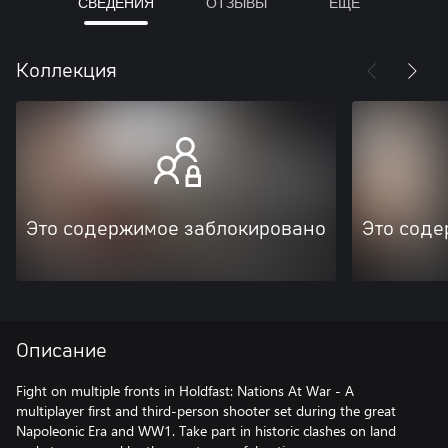
СВЕДЕНИЯ
ОТЗЫВЫ
ЕЩЕ
Коллекция
Это содержимое заблокировано
Это соде
Описание
Fight on multiple fronts in Holdfast: Nations At War - A
multiplayer first and third-person shooter set during the great
Napoleonic Era and WW1. Take part in historic clashes on land