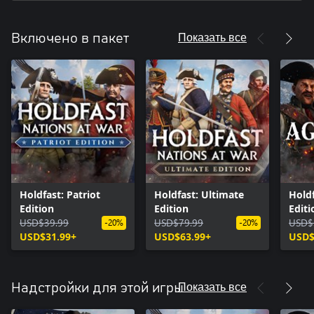
Показать все
Включено в пакет
Holdfast: Patriot
Holdfast: Ultimate
Holdf
Edition
Edition
Editi
USD$39.99
USD$79.99
USD$
-20%
-20%
USD$31.99+
USD$63.99+
USD$
Показать все
Надстройки для этой игры