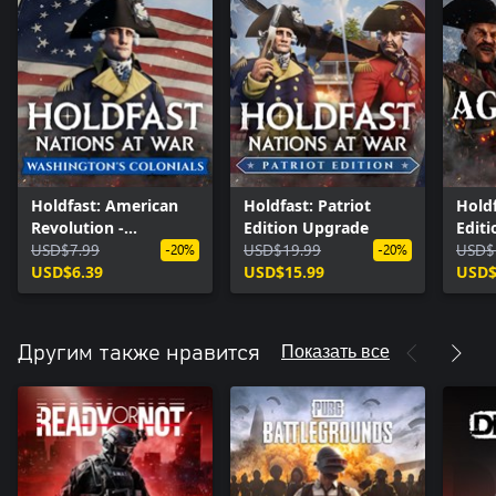
Holdfast: American
Holdfast: Patriot
Holdf
Revolution -
Edition Upgrade
Edit
Washington's
USD$7.99
USD$19.99
USD$
-20%
-20%
Colonials
USD$6.39
USD$15.99
USD$
Показать все
Другим также нравится