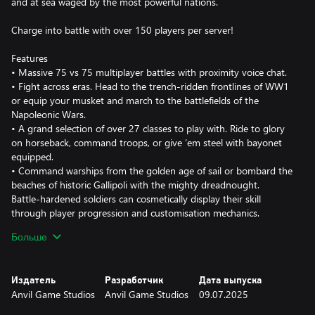
and at sea waged by the most powerful nations.
Charge into battle with over 150 players per server!
Features
• Massive 75 vs 75 multiplayer battles with proximity voice chat.
• Fight across eras. Head to the trench-ridden frontlines of WW1
or equip your musket and march to the battlefields of the
Napoleonic Wars.
• A grand selection of over 27 classes to play with. Ride to glory
on horseback, command troops, or give ‘em steel with bayonet
equipped.
• Command warships from the golden age of sail or bombard the
beaches of historic Gallipoli with the mighty dreadnought.
Battle-hardened soldiers can cosmetically display their skill
through player progression and customisation mechanics.
• Pledge your allegiance to one of the 8 factions. The British
Больше
Empire, French Empire, Kingdom of Prussia, Allied Powers and
more.
• Over 70 maps in diverse theatres to play on.
Издатель
Разработчик
Дата выпуска
Anvil Game Studios
Anvil Game Studios
09.07.2025
Holdfast is more than just a game, the community provides an
extra experience through the many role-play features and