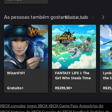
Mostrar tudo
As pessoas também gostam
Wizard101
FANTASY LIFE i: The
Lynk
Girl Who Steals Time
the 
Gratuito+
R$299,90+
R$35
XBOX consoles
Jogos XBOX
XBOX Game Pass
Acessórios do
XBOX
Notícias do XBOX
Suporte do XBOX
Feedback
Padrões da