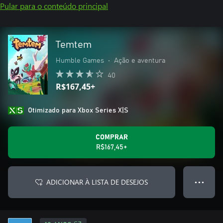
Pular para o conteúdo principal
Temtem
Humble Games
•
Ação e aventura
40
R$167,45+
Otimizado para Xbox Series X|S
COMPRAR
R$167,45+
ADICIONAR À LISTA DE DESEJOS
● ● ●