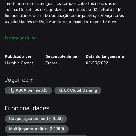
Temtem com seus amigos nos campos cobertos de cinzas de
Tucma. Derrote os desagradáveis membros do clã Belsoto e dê
fim aos planos deles de dominação do arquipélago. Vença todos
os oito Líderes de Dojô e se torne o maior treinador Temtem!
- Campanha de História: Viaje por seis ilhas cheias de vida e
Mostrar mais
embarque numa aventura para se tornar um treinador Temtem
enquanto luta contra o maligno clã Belsoto.
- Mundo Online: Os dias de viagens solitárias chegaram ao fim.
Publicado por
Desenvolvido por
Data de lançamento
O mundo de Temtem é um enorme espaço de multijogador
Humble Games
Crema
06/09/2022
massivo. Treinadores do mundo todo podem se juntar a você, e
será possível vê-los ao seu redor, vivendo aventuras com você e
lutando para se tornarem o melhor treinador Temtem.
Jogar com
- Aventura Cooperativa: Você poderá unir forças com um amigo
quando quiser para trabalharem e cumprirem seu próximo
XBOX Series X|S
XBOX Cloud Gaming
objetivo. Capture novos Temtem, explore uma rota ou enfrente
um Líder Temtem; tudo isso enquanto luta ao lado de seu amigo
em batalhas em dupla!
Funcionalidades
- Habitação: Compre sua própria casa na Vila Atol e decore do
seu próprio jeito. Compre móveis novos, pinte as paredes e deixe
Cooperação online (2-1000)
tudo pronto para convidar seus amigos para fazerem uma
Multijogador online (2-1000)
visitinha!