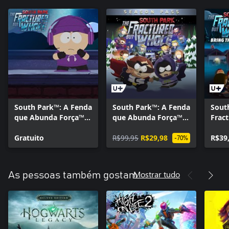
South Park™: A Fenda
South Park™: A Fenda
Sout
que Abunda Força™ -
que Abunda Força™ -
Frac
Super Streamer
SEASON PASS
Whol
Starter Kit
Gratuito
R$99,95
R$29,98
R$39
-70%
Mostrar tudo
As pessoas também gostam