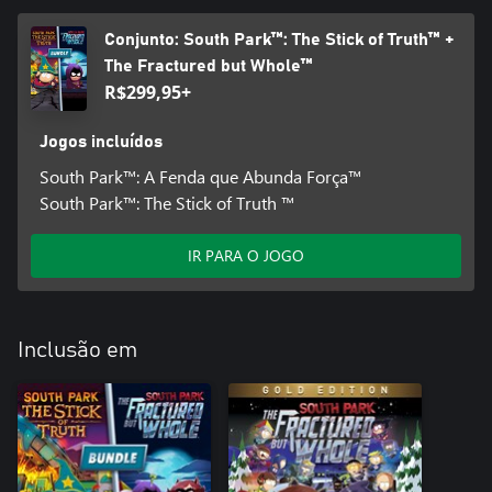
Conjunto: South Park™: The Stick of Truth™ +
The Fractured but Whole™
R$299,95+
Jogos incluídos
South Park™: A Fenda que Abunda Força™
South Park™: The Stick of Truth ™
IR PARA O JOGO
Inclusão em