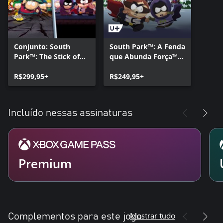
Conjunto: South
South Park™: A Fenda
Park™: The Stick of
que Abunda Força™ -
Truth™ + The
Gold Edition
Fractured but
R$299,95+
R$249,95+
Whole™
Incluído nessas assinaturas
Premium
Mostrar tudo
Complementos para este jogo