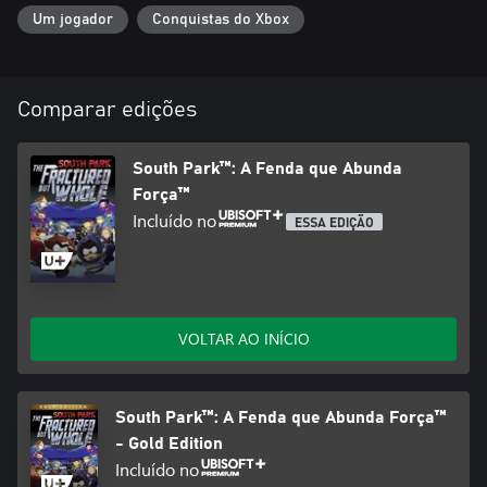
Um jogador
Conquistas do Xbox
Comparar edições
South Park™: A Fenda que Abunda
Força™
Incluído no
ESSA EDIÇÃO
VOLTAR AO INÍCIO
South Park™: A Fenda que Abunda Força™
- Gold Edition
Incluído no