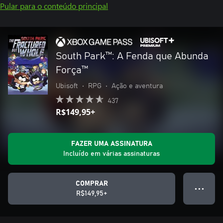
Pular para o conteúdo principal
South Park™: A Fenda que Abunda
Força™
Ubisoft
•
RPG
•
Ação e aventura
437
R$149,95+
FAZER UMA ASSINATURA
Incluído em várias assinaturas
COMPRAR
● ● ●
R$149,95+