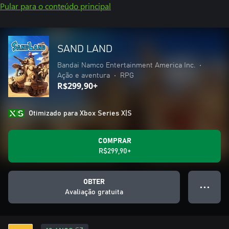
Pular para o conteúdo principal
SAND LAND
Bandai Namco Entertainment America Inc.
•
Ação e aventura
•
RPG
R$299,90+
Otimizado para Xbox Series X|S
COMPRAR
R$299,90+
OBTER
● ● ●
Avaliação gratuita