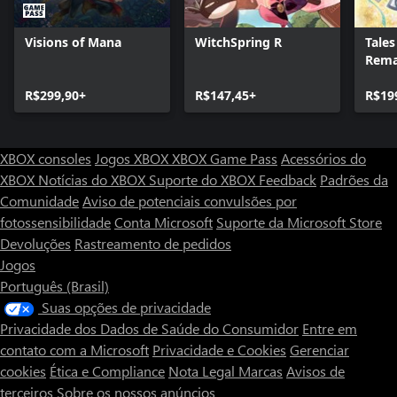
Visions of Mana
WitchSpring R
Tales
Rema
R$299,90+
R$147,45+
R$19
XBOX consoles
Jogos XBOX
XBOX Game Pass
Acessórios do
XBOX
Notícias do XBOX
Suporte do XBOX
Feedback
Padrões da
Comunidade
Aviso de potenciais convulsões por
fotossensibilidade
Conta Microsoft
Suporte da Microsoft Store
Devoluções
Rastreamento de pedidos
Jogos
Português (Brasil)
Suas opções de privacidade
Privacidade dos Dados de Saúde do Consumidor
Entre em
contato com a Microsoft
Privacidade e Cookies
Gerenciar
cookies
Ética e Compliance
Nota Legal
Marcas
Avisos de
terceiros
Sobre os nossos anúncios