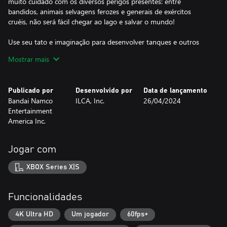
muito cuidado com os diversos perigos presentes: entre
bandidos, animais selvagens ferozes e generais de exércitos
cruéis, não será fácil chegar ao lago e salvar o mundo!
Use seu tato e imaginação para desenvolver tanques e outros
veículos que ajudarão você a navegar pelas vastas terras cheias
Mostrar mais
de recursos, com uma ampla variedade de combinações de peças.
Construa uma base de operações em uma cidade próspera, com
a ajuda das pessoas que encontrar pelo caminho no deserto.
Publicado por
Desenvolvido por
Data de lançamento
Bandai Namco
ILCA, Inc.
26/04/2024
PILOTE VEÍCULOS EXTRAORDINÁRIOS
Entertainment
Desbloqueie veículos que podem ser aprimorados com várias
America Inc.
peças mecânicas, incluindo armas, motores e suspensões. Projete
e opere uma grande variedade de mechas, incluindo Tanques de
Batalha com canhões poderosos, motos que aceleram pelos
Jogar com
desertos e Pulabots que saltam sobre rios para explorar todos os
cantos dos continentes.
XBOX Series X|S
ATUALIZE E PERSONALIZE SUA EXPERIÊNCIA
Torne-se Beelzebub, domine poderes demoníacos e desenvolva
Funcionalidades
habilidades de luta para combinar com seu estilo de jogo. Rao e
Thief, seus leais companheiros, também contam com ataques
4K Ultra HD
Um jogador
60fps+
específicos, para que a equipe nunca seja derrotada, mas sim