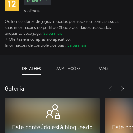
12 ANOS
Violência
Os fornecedores de jogos iniciados por você recebem acesso às
suas informações de perfil do Xbox e aos dados associados
enquanto você joga.
Saiba mais
+ Ofertas em compras no aplicativo.
Informações de controle dos pais.
Saiba mais
DETALHES
AVALIAÇÕES
MAIS
Galeria
Este conteúdo está bloqueado
Este co