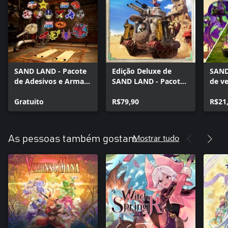
SAND LAND - Pacote
Edição Deluxe de
SAND
de Adesivos e Arma
SAND LAND - Pacote
de ve
Principal Especial
de Aprimoramento
perso
Gratuito
R$79,90
tipos
R$21
Mostrar tudo
As pessoas também gostam