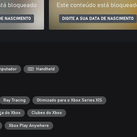
stá bloqueado
Este conteúdo está bloquead
 DE NASCIMENTO
DIGITE A SUA DATA DE NASCIMENTO
putador
Handheld
Ray Tracing
Otimizado para o Xbox Series X|S
ça do Xbox
Clubes do Xbox
Xbox Play Anywhere