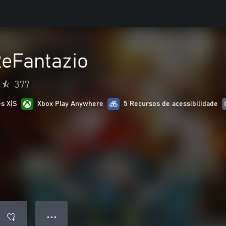
ReFantazio
377
es X|S
Xbox Play Anywhere
5 Recursos de acessibilidade
● ● ●