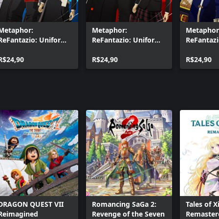
Metaphor:
Metaphor:
Metaphor
ReFantazio: Uniforme
ReFantazio: Uniforme
ReFantazi
do Colégio
do Instituto Shujin
Vestimen
Gekkoukan (7),
R$24,90
(7), conjunto de
R$24,90
(7), conj
R$24,90
conjunto de música e
música e jingle de
música e 
jingle de batalha
batalha
batalha
DRAGON QUEST VII
Romancing SaGa 2:
Tales of Xi
Reimagined
Revenge of the Seven
Remaster