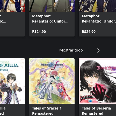
:
Metaphor:
Metaphor:
o:
ReFantazio: Uniforme
ReFantazio: Unifo
ta Samurai
do Colégio St.
da Escola Secundár
unto de
Hermelin (7),
R$24,90
de Jouin (7), conju
R$24,90
jingle de
conjunto de música e
de música e jingle 
jingle de batalha
batalha
Mostrar tudo
llia
Tales of Graces f
Tales of Berseria
ed
Remastered
Remastered