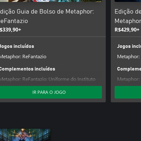
dição Guia de Bolso de Metaphor:
Edição de
eFantazio
Metaphor
$339,90+
R$429,90+
Jogos incluídos
Jogos incl
Metaphor: ReFantazio
Metaphor: 
Complementos incluídos
Complemen
Metaphor: ReFantazio: Uniforme do Instituto
Metaphor: 
Shujin (7), conjunto de música e jingle de
St. Hermeli
IR PARA O JOGO
batalha
de batalha
Metaphor: ReFantazio: Uniforme da Escola
Metaphor: 
Secundária de Jouin (7), conjunto de música e
Sete Irmãs 
jingle de batalha
batalha
Metaphor: 
Gekkoukan 
batalha