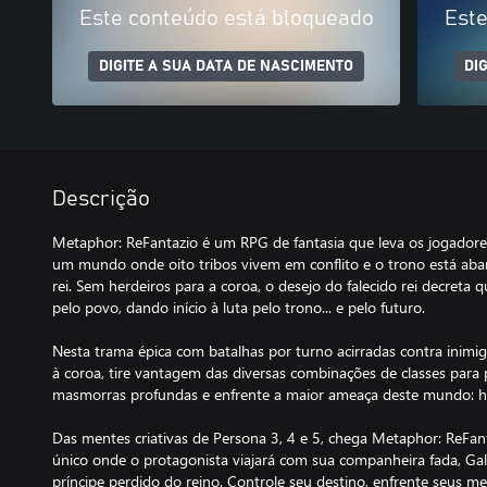
Este conteúdo está bloqueado
Este
DIGITE A SUA DATA DE NASCIMENTO
DI
Descrição
Metaphor: ReFantazio é um RPG de fantasia que leva os jogador
um mundo onde oito tribos vivem em conflito e o trono está ab
rei. Sem herdeiros para a coroa, o desejo do falecido rei decreta
pelo povo, dando início à luta pelo trono... e pelo futuro.
Nesta trama épica com batalhas por turno acirradas contra inimi
à coroa, tire vantagem das diversas combinações de classes para 
masmorras profundas e enfrente a maior ameaça deste mundo: 
Das mentes criativas de Persona 3, 4 e 5, chega Metaphor: ReFa
único onde o protagonista viajará com sua companheira fada, Gal
príncipe perdido do reino. Controle seu destino, enfrente seus m