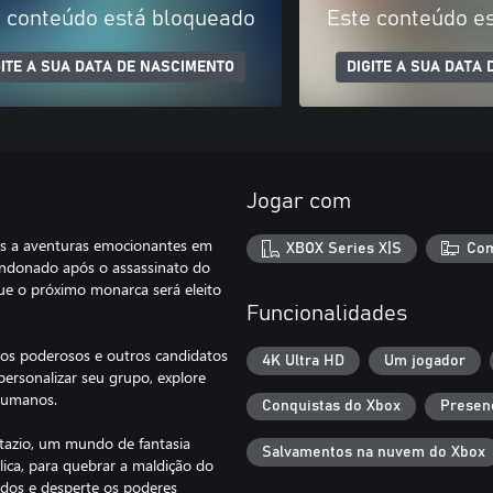
 conteúdo está bloqueado
Este conteúdo e
GITE A SUA DATA DE NASCIMENTO
DIGITE A SUA DATA
Jogar com
es a aventuras emocionantes em
XBOX Series X|S
Com
andonado após o assassinato do
 que o próximo monarca será eleito
Funcionalidades
gos poderosos e outros candidatos
4K Ultra HD
Um jogador
personalizar seu grupo, explore
humanos.
Conquistas do Xbox
Presen
ntazio, um mundo de fantasia
Salvamentos na nuvem do Xbox
lica, para quebrar a maldição do
edos e desperte os poderes