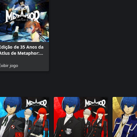
Metaphor: 
Yasogami (
batalha
Metaphor: 
Shujin (7),
batalha
Edição de 35 Anos da
Metaphor: 
Atlus de Metaphor:
(7), conjun
ReFantazio
Metaphor: 
Exibir jogo
Secundária
jingle de b
Metaphor: 
Etrian Ody
batalha