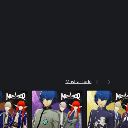
ReFantazio: Uniforme do Colégio
7), conjunto de música e jingle de
ReFantazio: Uniforme do Instituto
 conjunto de música e jingle de
ReFantazio: Vestimenta Samurai
to de música e jingle de batalha
ReFantazio: Uniforme da Escola
 de Jouin (7), conjunto de música e
atalha
ReFantazio: Trajes das classes de
Mostrar tudo
ssey (7) e conjunto de música de