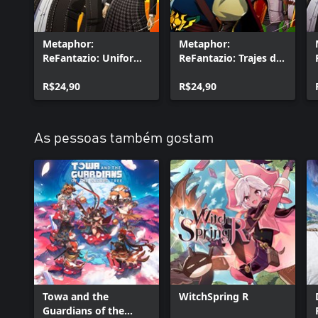
Metaphor:
Metaphor:
ReFantazio: Uniforme
ReFantazio: Trajes das
do Colégio Yasogami
classes de Etrian
(7), conjunto de
R$24,90
Odyssey (7) e
R$24,90
música e jingle de
conjunto de música
batalha
de batalha
As pessoas também gostam
Towa and the
WitchSpring R
Guardians of the