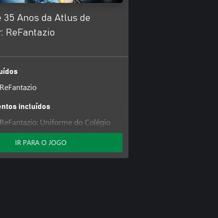
 35 Anos da Atlus de
: ReFantazio
uídos
ReFantazio
tos incluídos
ReFantazio: Uniforme do Colégio
n (7), conjunto de música e jingle
IR PARA O JOGO
ReFantazio: Uniforme do Colégio
(7), conjunto de música e jingle de
ReFantazio: Uniforme do Colégio
(7), conjunto de música e jingle de