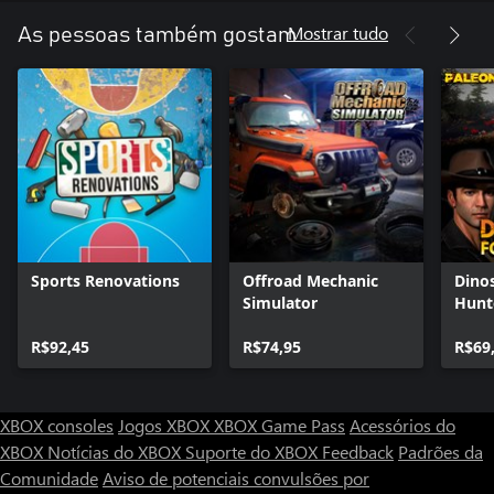
Mostrar tudo
As pessoas também gostam
Sports Renovations
Offroad Mechanic
Dinos
Simulator
Hunt
R$92,45
R$74,95
R$69
XBOX consoles
Jogos XBOX
XBOX Game Pass
Acessórios do
XBOX
Notícias do XBOX
Suporte do XBOX
Feedback
Padrões da
Comunidade
Aviso de potenciais convulsões por