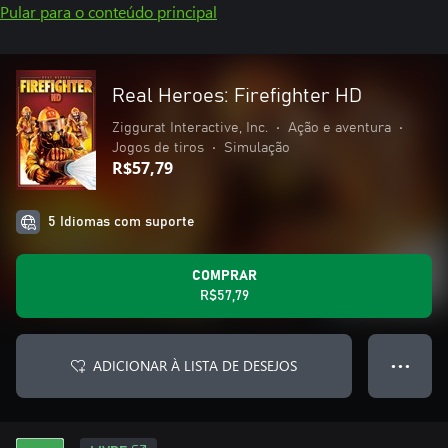
Pular para o conteúdo principal
Real Heroes: Firefighter HD
Ziggurat Interactive, Inc.
•
Ação e aventura
•
Jogos de tiros
•
Simulação
R$57,79
5 Idiomas com suporte
COMPRAR
R$57,79
ADICIONAR À LISTA DE DESEJOS
● ● ●