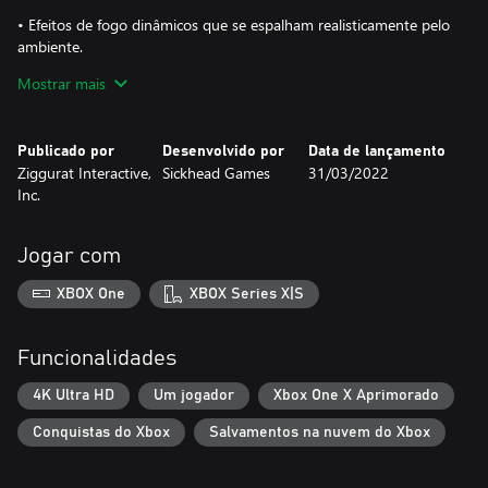
• Efeitos de fogo dinâmicos que se espalham realisticamente pelo
ambiente.
Mostrar mais
• Joga pelo modo carreira, com mais de 8 níveis e locais.
• Elenco de voz de Estrelas de Hollywood, incluindo James
Publicado por
Desenvolvido por
Data de lançamento
Marsters (Buffy the Vampire Slayer), Jack McGee (Rescue Me),
Ziggurat Interactive,
Sickhead Games
31/03/2022
Michael Jace (The Shield), Jamie Kennedy (Ghost Whisperer), e
Inc.
Jenette Goldstein (Aliens).
Jogar com
XBOX One
XBOX Series X|S
Funcionalidades
4K Ultra HD
Um jogador
Xbox One X Aprimorado
Conquistas do Xbox
Salvamentos na nuvem do Xbox