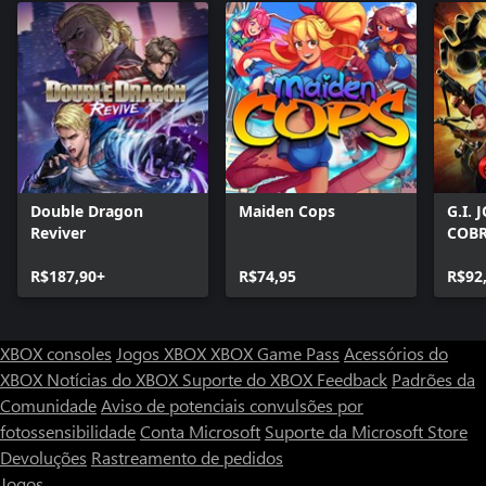
Double Dragon
Maiden Cops
G.I.
Reviver
COB
R$187,90+
R$74,95
R$92
XBOX consoles
Jogos XBOX
XBOX Game Pass
Acessórios do
XBOX
Notícias do XBOX
Suporte do XBOX
Feedback
Padrões da
Comunidade
Aviso de potenciais convulsões por
fotossensibilidade
Conta Microsoft
Suporte da Microsoft Store
Devoluções
Rastreamento de pedidos
Jogos