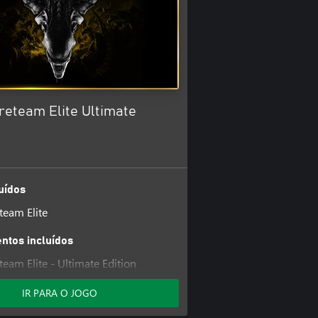
ireteam Elite Ultimate
uídos
eteam Elite
tos incluídos
eteam Elite - Ultimate Edition
IR PARA O JOGO