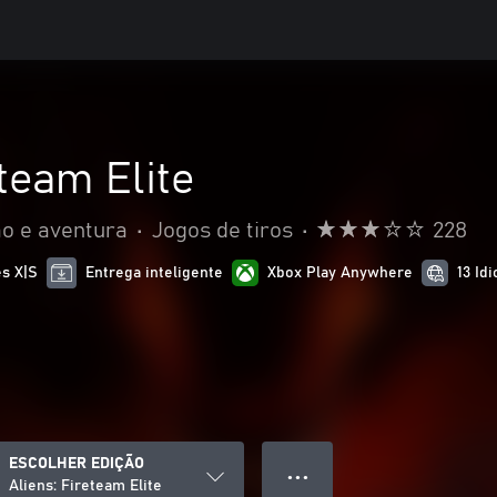
eteam Elite
o e aventura
•
Jogos de tiros
•
228
es X|S
Entrega inteligente
Xbox Play Anywhere
13 Id
ESCOLHER EDIÇÃO
● ● ●
Aliens: Fireteam Elite