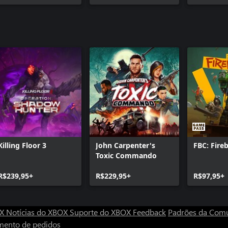
Killing Floor 3
John Carpenter's
FBC: Fire
Toxic Commando
R$239,95+
R$229,95+
R$97,95+
OX
Notícias do XBOX
Suporte do XBOX
Feedback
Padrões da Com
mento de pedidos