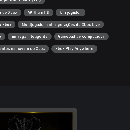
ltijogador online (2-3)
s do Xbox
4K Ultra HD
Um jogador
o Xbox
Multijogador entre gerações do Xbox Live
S
Entrega inteligente
Gamepad de computador
entos na nuvem do Xbox
Xbox Play Anywhere