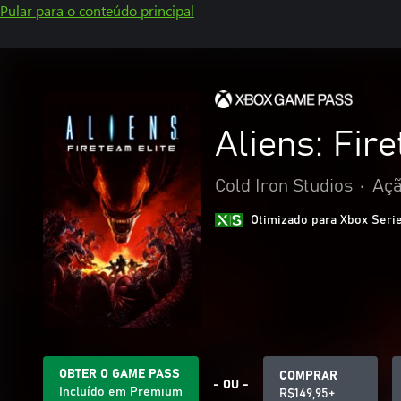
Pular para o conteúdo principal
Aliens: Fir
Cold Iron Studios
•
Açã
Otimizado para Xbox Seri
OBTER O GAME PASS
COMPRAR
- OU -
Incluído em Premium
R$149,95+