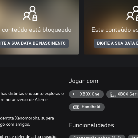
 conteúdo está bloqueado
Este conteúdo e
GITE A SUA DATA DE NASCIMENTO
DIGITE A SUA DATA
Jogar com
has distintas enquanto exploras o
XBOX One
XBOX Seri
rre no universo de Alien e
Handheld
, derrota Xenomorphs, supera
jogo com amigos.
Funcionalidades
tters e defende a tua posição.