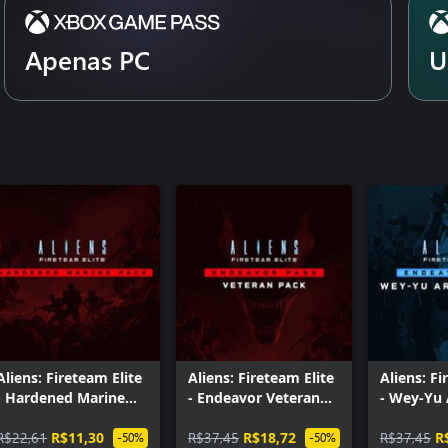
Apenas PC
U
Aliens: Fireteam Elite
Aliens: Fireteam Elite
Aliens: Fi
- Hardened Marine
- Endeavor Veteran
- Wey-Yu
Pack
Pack
R$22,61
R$11,30
R$37,45
R$18,72
R$37,45
R
-50%
-50%