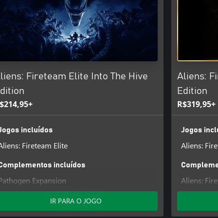
liens: Fireteam Elite Into The Hive
Aliens: F
dition
Edition
$214,95+
R$319,95+
Jogos incluídos
Jogos incl
Aliens: Fireteam Elite
Aliens: Fir
Complementos incluídos
Complemen
Pathogen Expansion
Aliens: Fir
Upgrade
IR PARA O JOGO