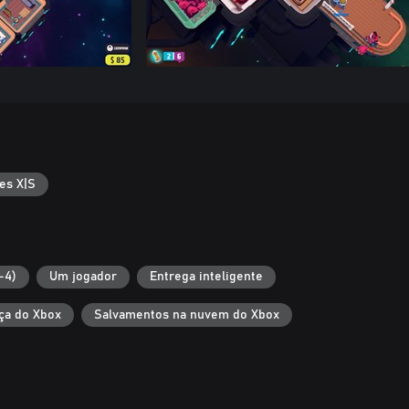
es X|S
-4)
Um jogador
Entrega inteligente
ça do Xbox
Salvamentos na nuvem do Xbox