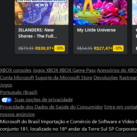
Behold Studios é o estúdio por trás da Knights of Pen & Paper,
Paper. Com uma base de fãs grande e forte, estamos desenvolve
comunidade, compartilhando abertamente construções, marcos e
e melhorando a experiência geral do jogo.
ISLANDERS: New
My Little Universe
Shores - The Full
Archipelago Bundle
R$79,95
R$39,97+
R$54,95
R$27,47+
-50%
-50%
XBOX consoles
Jogos XBOX
XBOX Game Pass
Acessórios do XB
Conta Microsoft
Suporte da Microsoft Store
Devoluções
Rastrea
Jogos
Português (Brasil)
Suas opções de privacidade
Privacidade dos Dados de Saúde do Consumidor
Entre em conta
nossos anúncios
Microsoft do Brasil Importação e Comércio de Software e Vídeo G
conjunto 181, localizado no 18º andar da Torre Sul SP Corporat