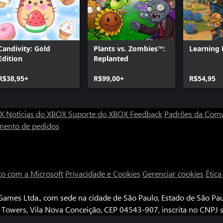
 Chroma Squad e Galaxy of Pen &
ndo este jogo com a ajuda da
 ouvindo atentamente o feedback
Candivity: Gold
Plants vs. Zombies™:
Learning 
Edition
Replanted
R$38,95+
R$99,00+
R$54,95
OX
Notícias do XBOX
Suporte do XBOX
Feedback
Padrões da Com
mento de pedidos
to com a Microsoft
Privacidade e Cookies
Gerenciar cookies
Étic
ames Ltda., com sede na cidade de São Paulo, Estado de São Paul
e Towers, Vila Nova Conceição, CEP 04543-907, inscrita no CNPJ