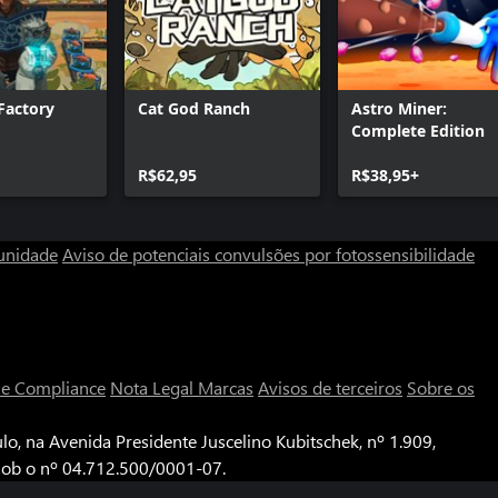
Factory
Cat God Ranch
Astro Miner:
Complete Edition
R$62,95
R$38,95+
unidade
Aviso de potenciais convulsões por fotossensibilidade
a e Compliance
Nota Legal
Marcas
Avisos de terceiros
Sobre os
o, na Avenida Presidente Juscelino Kubitschek, nº 1.909,
 sob o nº 04.712.500/0001-07.