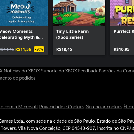
Meow Moments:
Tiny Little Farm
Purrfect 
Celebrating Myth &
(Xbox Series)
Machine
R$14,45
R$11,56
R$18,45
R$10,95
-20%
OX
Notícias do XBOX
Suporte do XBOX
Feedback
Padrões da Com
mento de pedidos
to com a Microsoft
Privacidade e Cookies
Gerenciar cookies
Étic
ames Ltda., com sede na cidade de São Paulo, Estado de São Paul
e Towers, Vila Nova Conceição, CEP 04543-907, inscrita no CNPJ