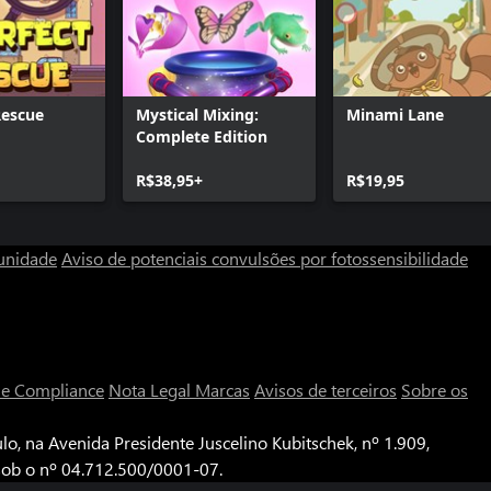
Rescue
Mystical Mixing:
Minami Lane
Complete Edition
R$38,95+
R$19,95
unidade
Aviso de potenciais convulsões por fotossensibilidade
a e Compliance
Nota Legal
Marcas
Avisos de terceiros
Sobre os
o, na Avenida Presidente Juscelino Kubitschek, nº 1.909,
 sob o nº 04.712.500/0001-07.