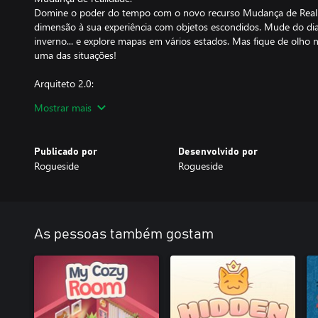
Domine o poder do tempo com o novo recurso Mudança de Reali
dimensão à sua experiência com objetos escondidos. Mude do dia 
inverno... e explore mapas em vários estados. Mas fique de olho
uma das situações!
Arquiteto 2.0:
Tem uma veia criativa? O Modo Arquiteto aprimorado permite que
Mostrar mais
próprias experiências únicas com mais facilidade do que nunca! M
de mapas e veja como suas criações se saem em comparação às d
Publicado por
Desenvolvido por
Opções de personalização aprimoradas:
Rogueside
Rogueside
Além dos visuais aprimorados, Hidden Through Time 2: Myths &
personalização aprimoradas com o Arquiteto 2.0. Crie estruturas
personagens com apenas um clique ou esculpa o terreno da man
pintor de terreno. Por que não deixar sua criatividade correr solt
sonhos?
As pessoas também gostam
Então, o que você está esperando? Junte-se a nós nesta viagem 
aventuras estão a apenas um Clicky de distância!