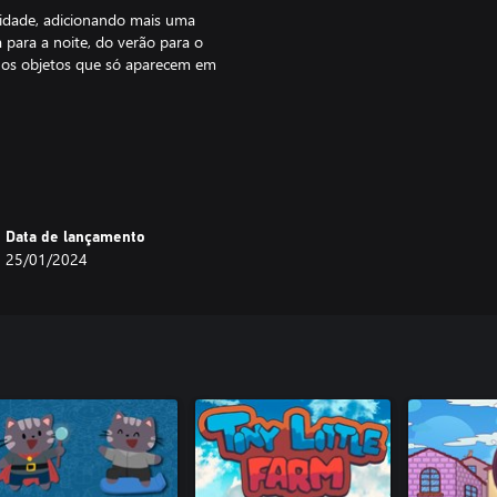
dade, adicionando mais uma
para a noite, do verão para o
 nos objetos que só aparecem em
 você crie e compartilhe suas
ostre suas habilidades de criação
os outros.
Data de lançamento
25/01/2024
 Magic também oferece opções de
 personalizadas e dezenas de
eira que desejar com o novo
a e construir o mapa dos seus
encantada pelo tempo. Suas