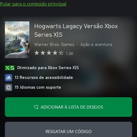
Pular para o conteúdo principal
Hogwarts Legacy Versão Xbox
Series X|S
Warner Bros. Games
•
Ação e aventura
1.3K
Otimizado para Xbox Series X|S
13 Recursos de acessibilidade
15 Idiomas com suporte
ADICIONAR À LISTA DE DESEJOS
RESGATAR UM CÓDIGO