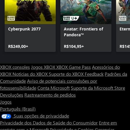
Cyberpunk 2077
Avatar: Frontiers of
Etern
Pandora™
R$249,00+
R$104,95+
R$14
XBOX consoles
Jogos XBOX
XBOX Game Pass
Acessórios do
XBOX
Notícias do XBOX
Suporte do XBOX
Feedback
Padrões da
Comunidade
Aviso de potenciais convulsões por
fotossensibilidade
Conta Microsoft
Suporte da Microsoft Store
Devoluções
Rastreamento de pedidos
Jogos
Português (Brasil)
Suas opções de privacidade
Privacidade dos Dados de Saúde do Consumidor
Entre em
contato com a Microsoft
Privacidade e Cookies
Gerenciar