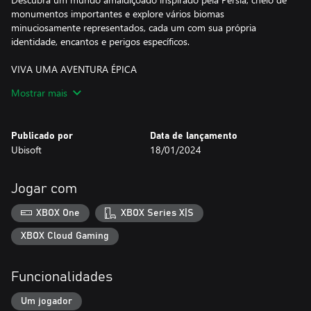
monumentos importantes e explore vários biomas
minuciosamente representados, cada um com sua própria
identidade, encantos e perigos específicos.
VIVA UMA AVENTURA ÉPICA
Vivencie uma fantasia mitológica persa com uma história
Mostrar mais
intrigante e original enquanto usa sua inteligência para
solucionar desafios, achar tesouros escondidos e concluir missões
para saber mais sobre esse lugar amaldiçoado.
Publicado por
Data de lançamento
Ubisoft
18/01/2024
O jogo usa a tecnologia Smart Delivery que possibilita acessar o
título no Xbox One e Xbox Series X|S.
Jogar com
XBOX One
XBOX Series X|S
XBOX Cloud Gaming
Funcionalidades
Um jogador