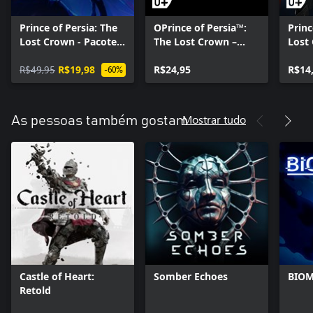
Prince of Persia: The
OPrince of Persia™:
Princ
Lost Crown - Pacote
The Lost Crown –
Lost 
de Atualização
Mask of Darkness
Prínc
Completo
R$49,95
R$19,98
R$24,95
R$14
-60%
Mostrar tudo
As pessoas também gostam
Castle of Heart:
Somber Echoes
BIO
Retold