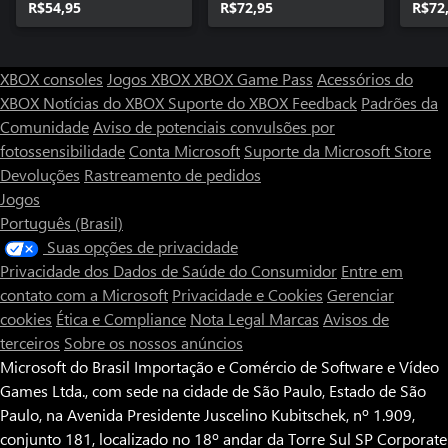
R$54,95
R$72,95
R$72
XBOX consoles
Jogos XBOX
XBOX Game Pass
Acessórios do
XBOX
Notícias do XBOX
Suporte do XBOX
Feedback
Padrões da
Comunidade
Aviso de potenciais convulsões por
fotossensibilidade
Conta Microsoft
Suporte da Microsoft Store
Devoluções
Rastreamento de pedidos
Jogos
Português (Brasil)
Suas opções de privacidade
Privacidade dos Dados de Saúde do Consumidor
Entre em
contato com a Microsoft
Privacidade e Cookies
Gerenciar
cookies
Ética e Compliance
Nota Legal
Marcas
Avisos de
terceiros
Sobre os nossos anúncios
Microsoft do Brasil Importação e Comércio de Software e Vídeo
Games Ltda., com sede na cidade de São Paulo, Estado de São
Paulo, na Avenida Presidente Juscelino Kubitschek, nº 1.909,
conjunto 181, localizado no 18º andar da Torre Sul SP Corporate