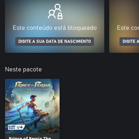
Este conteúdo está bloqueado
Este co
DIGITE A SUA DATA DE NASCIMENTO
DIGITE 
Neste pacote
Prince of Persia The