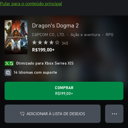
Pular para o conteúdo principal
Dragon's Dogma 2
CAPCOM CO., LTD.
•
Ação e aventura
•
RPG
345
R$199,00+
Otimizado para Xbox Series X|S
14 Idiomas com suporte
COMPRAR
R$199,00+
ADICIONAR À LISTA DE DESEJOS
● ● ●