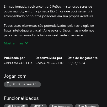
Em sua jornada, você encontrará Peões, misteriosos seres de
outro mundo, em uma jornada tão única que você se sentirá
acompanhado por outros jogadores em sua própria aventura.
Todos esses elementos são potencializados pela tecnologia de
física, inteligência artificial (IA), e pelos gráficos mais modernos
para criar um mundo de fantasia realmente imersivo em
Dragon's Dogma 2.
Mostrar mais
Publicado por
Desenvolvido por
Data de lançamento
*Ray tracing não é suportado no XBOX Series S.
CAPCOM CO., LTD.
CAPCOM CO., LTD.
22/03/2024
©CAPCOM
Jogar com
DRAGON'S DOGMA is a trademark and/or registered trademark
of CAPCOM CO., LTD. and/or its subsidiaries in the U.S. and/or
XBOX Series X|S
other countries.
Funcionalidades
4K Ultra HD
HDR10
Um jogador
Ray Tracing