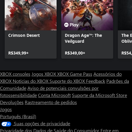
Crimson Desert
Dragon Age™: The
The E
Veilguard
Obli
- Del
R$349,99+
R$349,00+
Upgr
R$54
XBOX consoles
Jogos XBOX
XBOX Game Pass
Acessórios do
XBOX
Notícias do XBOX
Suporte do XBOX
Feedback
Padrões da
Comunidade
Aviso de potenciais convulsões por
fotossensibilidade
Conta Microsoft
Suporte da Microsoft Store
Devoluções
Rastreamento de pedidos
Jogos
Português (Brasil)
Suas opções de privacidade
Privacidade dos Dados de Saúde do Consumidor
Entre em