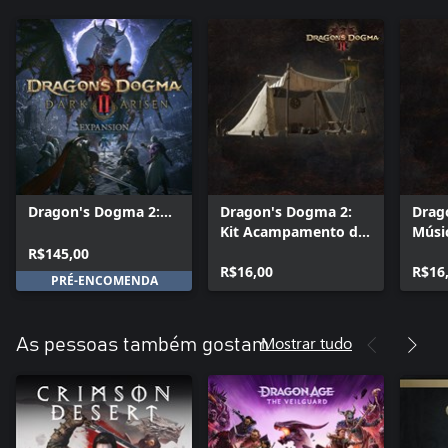
Dragon's Dogma 2:
Dragon's Dogma 2:
Drag
Dark Arisen
Kit Acampamento do
Músi
Expansion
Explorador: material
de D
R$145,00
de acampamento
R$16,00
sons
R$16
PRÉ-ENCOMENDA
Mostrar tudo
As pessoas também gostam