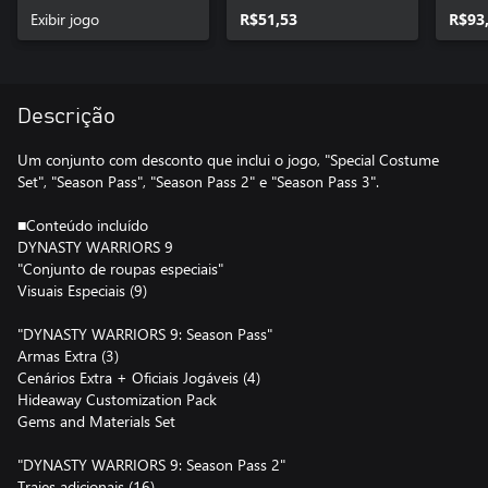
Exibir jogo
R$51,53
R$93
Descrição
Um conjunto com desconto que inclui o jogo, "Special Costume
Set", "Season Pass", "Season Pass 2" e "Season Pass 3".
■Conteúdo incluído
DYNASTY WARRIORS 9
"Conjunto de roupas especiais"
Visuais Especiais (9)
"DYNASTY WARRIORS 9: Season Pass"
Armas Extra (3)
Cenários Extra + Oficiais Jogáveis (4)
Hideaway Customization Pack
Gems and Materials Set
"DYNASTY WARRIORS 9: Season Pass 2"
Trajes adicionais (16)