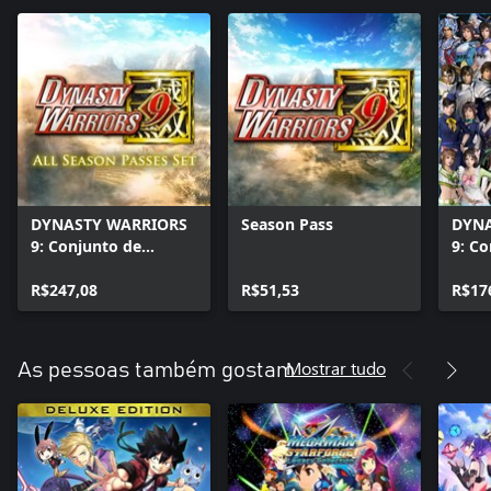
DYNASTY WARRIORS
Season Pass
DYNA
9: Conjunto de
9: C
Season Passes
Visua
Completo
R$247,08
R$51,53
R$17
Mostrar tudo
As pessoas também gostam