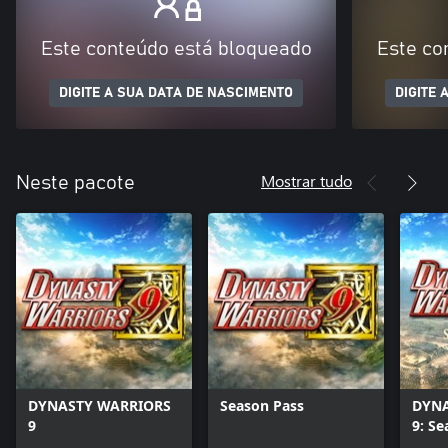
Este conteúdo está bloqueado
Este co
DIGITE A SUA DATA DE NASCIMENTO
DIGITE 
Mostrar tudo
Neste pacote
DYNASTY WARRIORS
Season Pass
DYNA
9
9: Se