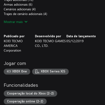
Armas adicionais (6)
Cenários adicionais (4)
Trajes de cenário adicionais (4)
Season Pass 2 Bonus
Mostrar mais
"DYNASTY WARRIORS 9: Season Pass 3"
Trajes adicionais (16)
Publicado por
Desenvolvido por
Data de lançamento
Armas adicionais (6)
KOEI TECMO
KOEI TECMO GAMES
05/12/2019
Cenários adicionais (4)
AMERICA
CO., LTD.
Trajes de cenário adicionais (4)
Corporation
Nota: também está disponível um conjunto de conteúdos com
Jogar com
este DLC. Consulta o site oficial para mais detalhes.
(https://www.koeitecmoamerica.com/dw9/)
XBOX One
XBOX Series X|S
Funcionalidades
Cooperação local do Xbox (2-2)
Cooperação online (2-2)