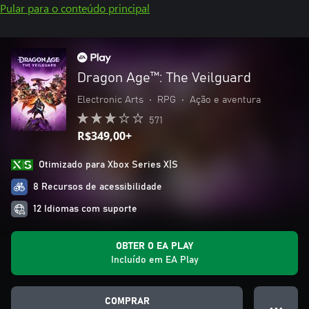
Pular para o conteúdo principal
Dragon Age™: The Veilguard
Electronic Arts
•
RPG
•
Ação e aventura
571
R$349,00+
Otimizado para Xbox Series X|S
8 Recursos de acessibilidade
12 Idiomas com suporte
OBTER O EA PLAY
Incluído em EA Play
COMPRAR
● ● ●