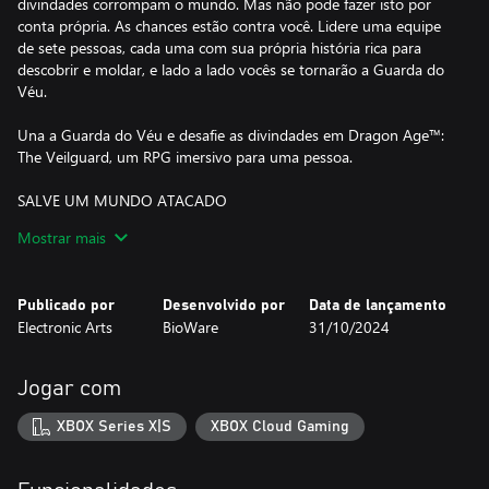
divindades corrompam o mundo. Mas não pode fazer isto por
conta própria. As chances estão contra você. Lidere uma equipe
de sete pessoas, cada uma com sua própria história rica para
descobrir e moldar, e lado a lado vocês se tornarão a Guarda do
Véu.
Una a Guarda do Véu e desafie as divindades em Dragon Age™:
The Veilguard, um RPG imersivo para uma pessoa.
SALVE UM MUNDO ATACADO
Entre no mundo de Thedas, uma terra vibrante e repleta de
Mostrar mais
florestas selvagens, labirintos traiçoeiros e cidades cintilantes. O
mundo está por um fio, com divindades corruptas destruindo o
continente. Nações estão em guerra e facções se dividindo. Em
Publicado por
Desenvolvido por
Data de lançamento
quem você vai confiar? Da Floresta Arlathan até os becos de
Electronic Arts
BioWare
31/10/2024
Minrathous, este é um mundo perdido. Suas ações vão afetar o
destino de Thedas para sempre.
Jogar com
UNA A GUARDA DO VÉU
Una uma equipe de sete pessoas, cada uma com uma vida
XBOX Series X|S
XBOX Cloud Gaming
intensa e história profunda. São indivíduos para formar amizades
ou até se apaixonar. Entre eles, um assassino, um necromante e
uma detetive, com cada pessoa levando sua especialidade e