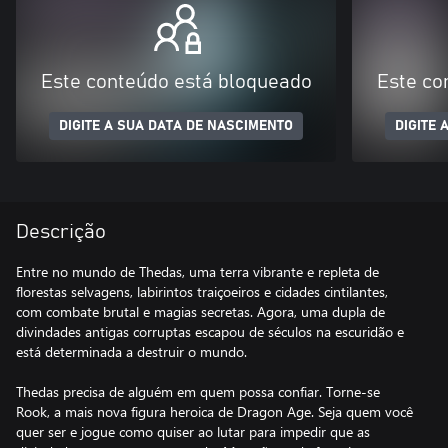
Este conteúdo está bloqueado
Este co
DIGITE A SUA DATA DE NASCIMENTO
DIGITE 
Descrição
Entre no mundo de Thedas, uma terra vibrante e repleta de
florestas selvagens, labirintos traiçoeiros e cidades cintilantes,
com combate brutal e magias secretas. Agora, uma dupla de
divindades antigas corruptas escapou de séculos na escuridão e
está determinada a destruir o mundo.
Thedas precisa de alguém em quem possa confiar. Torne-se
Rook, a mais nova figura heroica de Dragon Age. Seja quem você
quer ser e jogue como quiser ao lutar para impedir que as