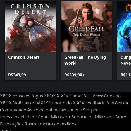
Crimson Desert
GreedFall: The Dying
Dung
World
Neve
Enha
R$349,99+
R$339,90+
R$11
XBOX consoles
Jogos XBOX
XBOX Game Pass
Acessórios do
XBOX
Notícias do XBOX
Suporte do XBOX
Feedback
Padrões da
Comunidade
Aviso de potenciais convulsões por
fotossensibilidade
Conta Microsoft
Suporte da Microsoft Store
Devoluções
Rastreamento de pedidos
Jogos