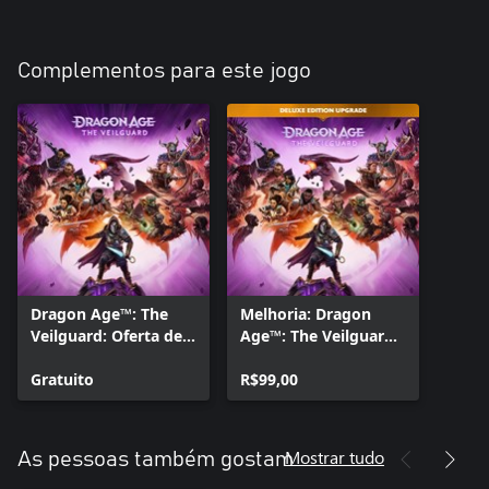
Complementos para este jogo
Dragon Age™: The
Melhoria: Dragon
Veilguard: Oferta de
Age™: The Veilguard
visuais de armas para
Edição Deluxe
Rook
Gratuito
R$99,00
Mostrar tudo
As pessoas também gostam