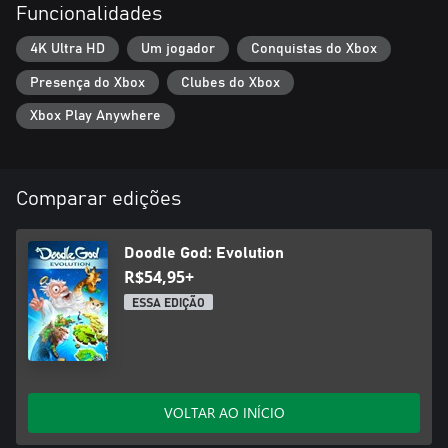
Funcionalidades
- Centenas de fatos interessantes e citações engraçadas e
instigantes!
4K Ultra HD
Um jogador
Conquistas do Xbox
Presença do Xbox
Clubes do Xbox
Xbox Play Anywhere
Comparar edições
Doodle God: Evolution
R$54,95+
ESSA EDIÇÃO
VOLTAR AO INÍCIO