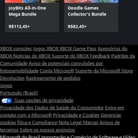
JoyBits All-in-One
Doodle Games
Mega Bundle
Collector’s Bundle
R$112,45+
R$82,45+
XBOX consoles
Jogos XBOX
XBOX Game Pass
Acessórios do
XBOX
Notícias do XBOX
Suporte do XBOX
Feedback
Padrões da
Comunidade
Aviso de potenciais convulsões por
fotossensibilidade
Conta Microsoft
Suporte da Microsoft Store
Devoluções
Rastreamento de pedidos
Jogos
Português (Brasil)
Suas opções de privacidade
Privacidade dos Dados de Saúde do Consumidor
Entre em
contato com a Microsoft
Privacidade e Cookies
Gerenciar
cookies
Ética e Compliance
Nota Legal
Marcas
Avisos de
terceiros
Sobre os nossos anúncios
Microsoft do Brasil Importação e Comércio de Software e Vídeo