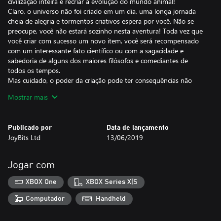
civilização inteira e recriar a evolução do mundo animal!
Claro, o universo não foi criado em um dia, uma longa jornada
cheia de alegria e tormentos criativos espera por você. Não se
preocupe, você não estará sozinho nesta aventura! Toda vez que
você criar com sucesso um novo item, você será recompensado
com um interessante fato científico ou com a sagacidade e
sabedoria de alguns dos maiores filósofos e comediantes de
todos os tempos.
Mas cuidado, o poder da criação pode ter consequências não
intencionais, inventar a roda pode desencadear uma praga de
Mostrar mais
zumbis!
Liberte seu deus interior com Doodle God: Evolution!
Publicado por
Data de lançamento
CARACTERÍSTICAS
JoyBits Ltd
13/06/2019
- Uma enorme variedade de vida selvagem espera por você no
novo modo de fazenda Doodle!
- Mais de 500 itens para criar!
Jogar com
- O modo “Planet” permite que você veja o seu planeta ganhar
vida enquanto joga.
XBOX One
XBOX Series X|S
- O modo “Missão” oferece novos quebra-cabeças desafiadores.
- Modo "Quebra-cabeça". Você consegue encontrar o objeto
Computador
Handheld
final?
- Várias missões não deixarão você indiferente.