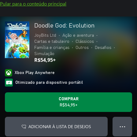
Pular para o conteúdo principal
Doodle God: Evolution
JoyBits Ltd
•
Ação e aventura
•
Cartas e tabuleiro
•
Clássicos
•
Família e crianças
•
Outros
•
Desafios
•
Simulação
R$54,95+
Xbox Play Anywhere
Otimizado para dispositivo portátil
COMPRAR
R$54,95+
ADICIONAR À LISTA DE DESEJOS
● ● ●