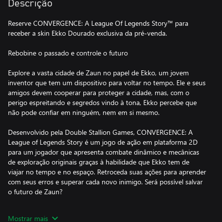
Descrição
Reserve CONVERGENCE: A League Of Legends Story™ para
receber a skin Ekko Dourado exclusiva da pré-venda.
Rebobine o passado e controle o futuro
Explore a vasta cidade de Zaun no papel de Ekko, um jovem
inventor que tem um dispositivo para voltar no tempo. Ele e seus
amigos devem cooperar para proteger a cidade, mas, com o
perigo espreitando e segredos vindo à tona, Ekko percebe que
não pode confiar em ninguém, nem em si mesmo.
Desenvolvido pela Double Stallion Games, CONVERGENCE: A
League of Legends Story é um jogo de ação em plataforma 2D
para um jogador que apresenta combate dinâmico e mecânicas
de exploração originais graças à habilidade que Ekko tem de
viajar no tempo e no espaço. Retroceda suas ações para aprender
com seus erros e superar cada novo inimigo. Será possível salvar
o futuro de Zaun?
CONTROLE O TEMPO
Mostrar mais
Use o Revo-Z do Ekko para voltar no tempo. Depois, com