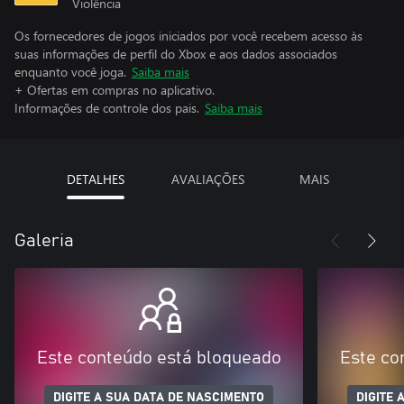
Violência
Os fornecedores de jogos iniciados por você recebem acesso às
suas informações de perfil do Xbox e aos dados associados
enquanto você joga.
Saiba mais
+ Ofertas em compras no aplicativo.
Informações de controle dos pais.
Saiba mais
DETALHES
AVALIAÇÕES
MAIS
Galeria
Este conteúdo está bloqueado
Este co
DIGITE A SUA DATA DE NASCIMENTO
DIGITE 