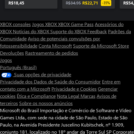
R$18,45
R$34,95
R$22,71
R$54
-35%
XBOX consoles
Jogos XBOX
XBOX Game Pass
Acessórios do
XBOX
Notícias do XBOX
Suporte do XBOX
Feedback
Padrões da
Comunidade
Aviso de potenciais convulsões por
fotossensibilidade
Conta Microsoft
Suporte da Microsoft Store
Devoluções
Rastreamento de pedidos
Jogos
Português (Brasil)
Suas opções de privacidade
Privacidade dos Dados de Saúde do Consumidor
Entre em
contato com a Microsoft
Privacidade e Cookies
Gerenciar
cookies
Ética e Compliance
Nota Legal
Marcas
Avisos de
terceiros
Sobre os nossos anúncios
Microsoft do Brasil Importação e Comércio de Software e Vídeo
Games Ltda., com sede na cidade de São Paulo, Estado de São
Paulo, na Avenida Presidente Juscelino Kubitschek, nº 1.909,
conjunto 181, localizado no 18º andar da Torre Sul SP Corporate