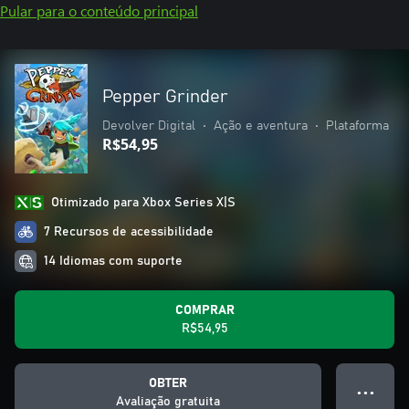
Pular para o conteúdo principal
Pepper Grinder
Devolver Digital
•
Ação e aventura
•
Plataforma
R$54,95
Otimizado para Xbox Series X|S
7 Recursos de acessibilidade
14 Idiomas com suporte
COMPRAR
R$54,95
OBTER
● ● ●
Avaliação gratuita