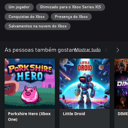
Um jogador
Otimizado para o Xbox Series X|S
Conquistas do Xbox
Presença do Xbox
Salvamentos na nuvem do Xbox
Mostrar tudo
As pessoas também gostam
Porkshire Hero (Xbox
Little Droid
DIME
One)