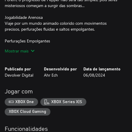
misteriosos começam a surgir das sombras...
Jogabilidade Arenosa
Viaje por um mundo animado colorido com movimentos
precisos, perfurações fluidas e saltos empolgantes.
Perfurações Empolgantes
Triture o mundo com Grinder e encontre novas peças da broca
Mostrar mais
para aumentar o caos e resolver quebra-cabeças inteligentes.
Conquiste e Colete
Publicado por
Desenvolvido por
Data de lançamento
Colete joias e outras riquezas durante suas aventuras e venda
Devolver Digital
Ahr Ech
06/08/2024
todas elas em lojas para fortalecer Pepper, abrir novos caminhos
no mapa do mundo e obter novos adesivos colecionáveis para
seu livro.
Jogar com
XBOX One
XBOX Series X|S
XBOX Cloud Gaming
Funcionalidades