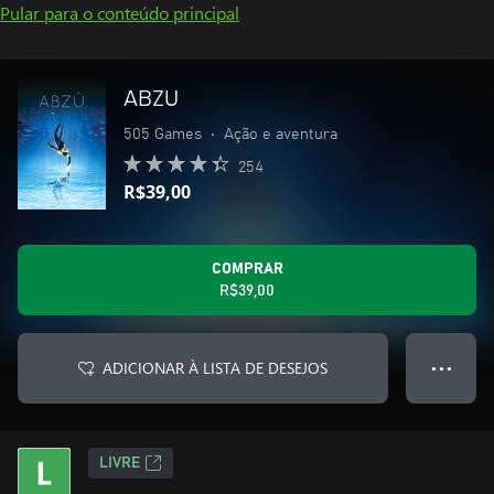
Pular para o conteúdo principal
ABZU
505 Games
•
Ação e aventura
254
R$39,00
COMPRAR
R$39,00
ADICIONAR À LISTA DE DESEJOS
● ● ●
LIVRE