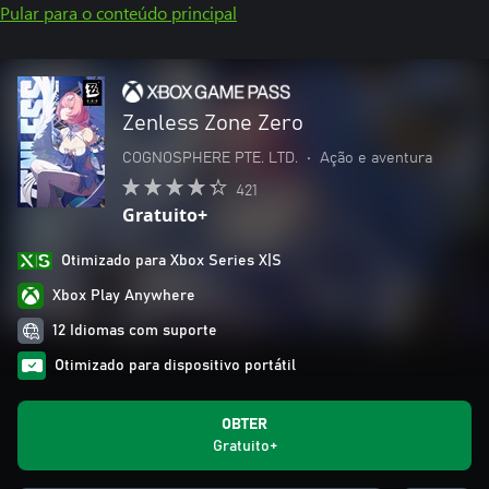
Pular para o conteúdo principal
Zenless Zone Zero
COGNOSPHERE PTE. LTD.
•
Ação e aventura
421
Gratuito+
Otimizado para Xbox Series X|S
Xbox Play Anywhere
12 Idiomas com suporte
Otimizado para dispositivo portátil
OBTER
Gratuito+