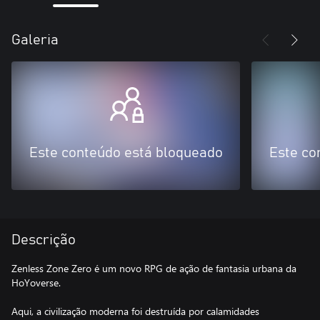
Galeria
Este conteúdo está bloqueado
Este co
Descrição
Zenless Zone Zero é um novo RPG de ação de fantasia urbana da
HoYoverse.
Aqui, a civilização moderna foi destruída por calamidades