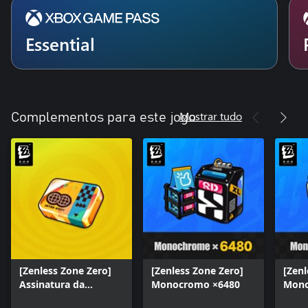
Essential
Mostrar tudo
Complementos para este jogo
[Zenless Zone Zero]
[Zenless Zone Zero]
[Zenl
Assinatura da
Monocromo ×6480
Mono
Interlaço