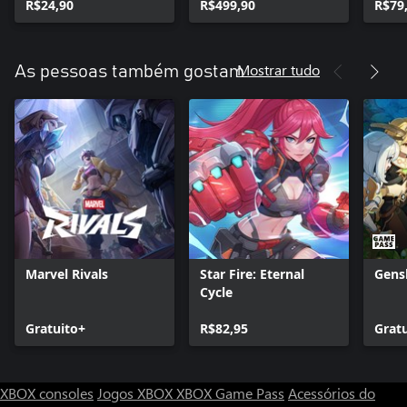
R$24,90
R$499,90
R$79
Mostrar tudo
As pessoas também gostam
Marvel Rivals
Star Fire: Eternal
Gens
Cycle
Gratuito+
R$82,95
Grat
XBOX consoles
Jogos XBOX
XBOX Game Pass
Acessórios do