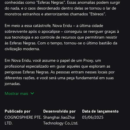
conhecidas como "Esferas Negras". Essas anomalias podem surgir
do nada, e o caos desordenado dentro delas se tornou o lar de
monstros estranhos e aterrorizantes chamados "Etéreos".
Em meio a essa catástrofe, Nova Eridu – a última cidade
sobrevivente após o apocalipse – conseguiu se reerguer graças à
sua tecnologia e ao controle de recursos que permitiram resistir
às Esferas Negras. Com o tempo, tornou-se o último bastião da
civilização moderna.
Em Nova Eridu, você assume o papel de um Proxy, um
profissional especializado em guiar aqueles que exploram as
perigosas Esferas Negras. As pessoas entram nesses locais por
diferentes razões, e você será uma peça fundamental em suas
jornadas.
Mostrar mais
Junte-se a um elenco diversificado de personagens únicos,
explore as Esferas Negras, enfrente inimigos poderosos, cumpra
missões e desvende os mistérios ocultos dessa cidade.
Publicado por
Desenvolvido por
Data de lançamento
COGNOSPHERE PTE.
Shanghai JiaoZhai
05/06/2025
LTD.
Technology Co.,Ltd.