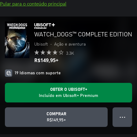
Pular para o conteúdo principal
WATCH_DOGS™ COMPLETE EDITION
Ubisoft
•
Ação e aventura
3.3K
R$149,95+
19 Idiomas com suporte
OBTER O UBISOFT+
Incluído em Ubisoft+ Premium
COMPRAR
● ● ●
R$149,95+