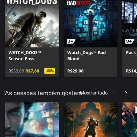
WATCH_DOGS™
Watch_Dogs™ Bad
Pack
Season Pass
Blood
R$39,00
R$7,80
R$29,00
R$14
-80%
Mostrar tudo
As pessoas também gostam