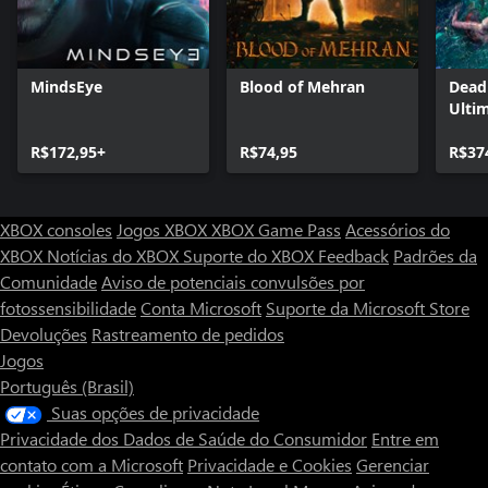
MindsEye
Blood of Mehran
Dead 
Ultim
R$172,95+
R$74,95
R$37
XBOX consoles
Jogos XBOX
XBOX Game Pass
Acessórios do
XBOX
Notícias do XBOX
Suporte do XBOX
Feedback
Padrões da
Comunidade
Aviso de potenciais convulsões por
fotossensibilidade
Conta Microsoft
Suporte da Microsoft Store
Devoluções
Rastreamento de pedidos
Jogos
Português (Brasil)
Suas opções de privacidade
Privacidade dos Dados de Saúde do Consumidor
Entre em
contato com a Microsoft
Privacidade e Cookies
Gerenciar