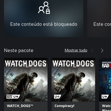
Este conteúdo está bloqueado
Este co
Mostrar tudo
Neste pacote
WATCH_DOGS™
Conspiracy!
Watc
Bloo