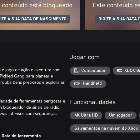
 conteúdo está bloqueado
Este conteúdo e
GITE A SUA DATA DE NASCIMENTO
DIGITE A SUA DATA
Jogar com
nte jogo de ação e aventura com
Computador
XBOX O
 Pickled Gang para planear e
 rouba bens preciosos e explora as
Handheld
riedade de ferramentas perigosas e
Funcionalidades
 bloqueador de sinais de rádio.
teios intensos com seguranças,
4K Ultra HD
Um jogador
Salvamentos na nuvem do Xbox
Data de lançamento