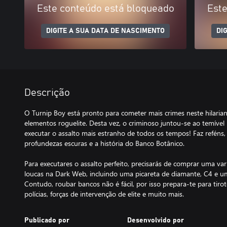
Este conteúdo está bloqueado
Este
DIGITE A SUA DATA DE NASCIMENTO
DI
Descrição
O Turnip Boy está pronto para cometer mais crimes neste hilaria
elementos roguelite. Desta vez, o criminoso juntou-se ao temível
executar o assalto mais estranho de todos os tempos! Faz reféns,
profundezas escuras e a história do Banco Botânico.
Para executares o assalto perfeito, precisarás de comprar uma va
loucas na Dark Web, incluindo uma picareta de diamante, C4 e um
Contudo, roubar bancos não é fácil, por isso prepara-te para tiro
polícias, forças de intervenção de elite e muito mais.
Publicado por
Desenvolvido por