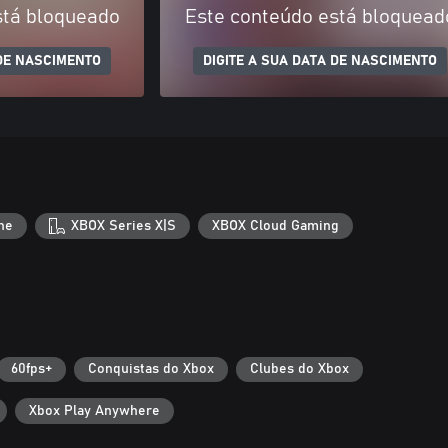
stá bloqueado
Este conteúdo está bloquead
 DE NASCIMENTO
DIGITE A SUA DATA DE NASCIMENTO
ne
XBOX Series X|S
XBOX Cloud Gaming
60fps+
Conquistas do Xbox
Clubes do Xbox
Xbox Play Anywhere