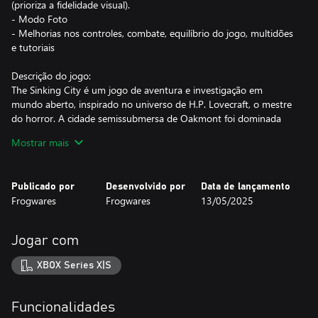
(prioriza a fidelidade visual).
- Modo Foto
- Melhorias nos controles, combate, equilíbrio do jogo, multidões
e tutoriais
Descrição do jogo:
The Sinking City é um jogo de aventura e investigação em
mundo aberto, inspirado no universo de H.P. Lovecraft, o mestre
do horror. A cidade semissubmersa de Oakmont foi dominada
por forças sobrenaturais. Tu és um detetive privado cujo trabalho
Mostrar mais
é descobrir o que de facto possuiu a cidade... e a mente dos seus
habitantes.
Publicado por
Desenvolvido por
Data de lançamento
Pilares do jogo:
Frogwares
Frogwares
13/05/2025
- História e atmosfera opressiva inspiradas no universo de H.P.
Lovecraft.
- Um vasto mundo aberto que pode ser explorado a pé, de
Jogar com
barco, com um fato de mergulho…
- Grande rejogabilidade graças a um sistema aberto de
XBOX Series X|S
investigação: cada caso pode ser solucionado de diversas formas,
com diferentes finais possíveis, dependendo das tuas ações.
- Um arsenal de armas da década de 1920 para enfrentar
Funcionalidades
criaturas aterrorizantes.