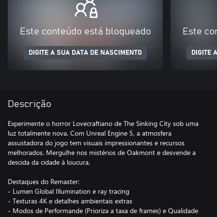
Este conteúdo está bloqueado
Este co
DIGITE A SUA DATA DE NASCIMENTO
DIGITE 
Descrição
Experimente o horror Lovecraftiano de The Sinking City sob uma
luz totalmente nova. Com Unreal Engine 5, a atmosfera
assustadora do jogo tem visuais impressionantes e recursos
melhorados. Mergulhe nos mistérios de Oakmont e desvende a
descida da cidade à loucura.
Destaques do Remaster:
- Lumen Global Illumination e ray tracing
- Texturas 4K e detalhes ambientais extras
- Modos de Performande (Prioriza a taxa de frames) e Qualidade