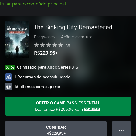
Pular para o conteúdo principal
The Sinking City Remastered
Frogwares
•
Ação e aventura
35
R$229,95+
Otimizado para Xbox Series X|S
1 Recursos de acessibilidade
16 Idiomas com suporte
OBTER O GAME PASS ESSENTIAL
Economize
R$206,96
com
COMPRAR
● ● ●
R$229,95+