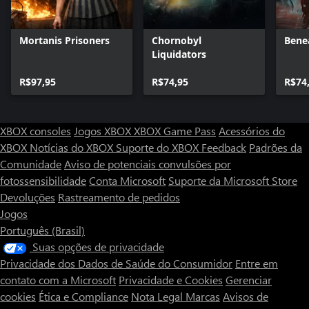
Mortanis Prisoners
Chornobyl
Bene
Liquidators
R$97,95
R$74,95
R$74
XBOX consoles
Jogos XBOX
XBOX Game Pass
Acessórios do
XBOX
Notícias do XBOX
Suporte do XBOX
Feedback
Padrões da
Comunidade
Aviso de potenciais convulsões por
fotossensibilidade
Conta Microsoft
Suporte da Microsoft Store
Devoluções
Rastreamento de pedidos
Jogos
Português (Brasil)
Suas opções de privacidade
Privacidade dos Dados de Saúde do Consumidor
Entre em
contato com a Microsoft
Privacidade e Cookies
Gerenciar
cookies
Ética e Compliance
Nota Legal
Marcas
Avisos de