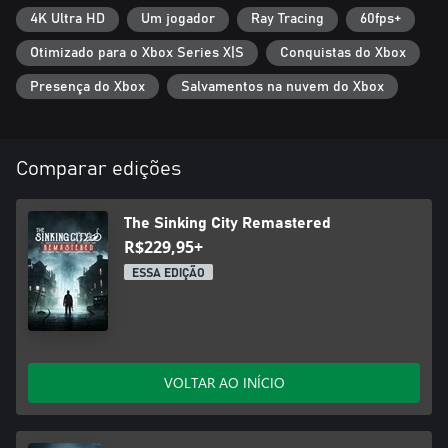
- Gere a tua saúde mental para desvendares a verdade por trás
4K Ultra HD
Um jogador
Ray Tracing
60fps+
da insanidade.
Otimizado para o Xbox Series X|S
Conquistas do Xbox
Presença do Xbox
Salvamentos na nuvem do Xbox
Comparar edições
The Sinking City Remastered
R$229,95+
ESSA EDIÇÃO
VOLTAR AO INÍCIO