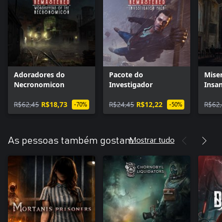
Adoradores do
Pacote do
Mise
Necronomicon
Investigador
Insa
R$62,45
R$18,73
R$24,45
R$12,22
R$62
-70%
-50%
Mostrar tudo
As pessoas também gostam