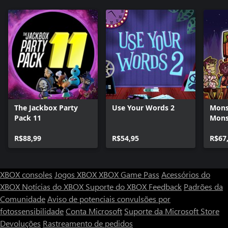
The Jackbox Party
Use Your Words 2
Mons
Pack 11
Mons
R$88,99
R$54,95
R$67
XBOX consoles
Jogos XBOX
XBOX Game Pass
Acessórios do
XBOX
Notícias do XBOX
Suporte do XBOX
Feedback
Padrões da
Comunidade
Aviso de potenciais convulsões por
fotossensibilidade
Conta Microsoft
Suporte da Microsoft Store
Devoluções
Rastreamento de pedidos