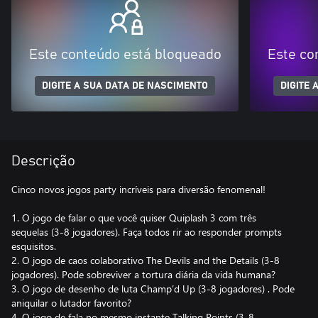
Este conteúdo está bloqueado
Este co
DIGITE A SUA DATA DE NASCIMENTO
DIGITE 
Descrição
Cinco novos jogos party incríveis para diversão fenomenal!
1. O jogo de falar o que você quiser Quiplash 3 com três
sequelas (3-8 jogadores). Faça todos rir ao responder prompts
esquisitos.
2. O jogo de caos colaborativo The Devils and the Details (3-8
jogadores). Pode sobreviver a tortura diária da vida humana?
3. O jogo de desenho de luta Champ’d Up (3-8 jogadores) . Pode
aniquilar o lutador favorito?
4. O jogo de fala no mesmo instante Talking Points (3-8