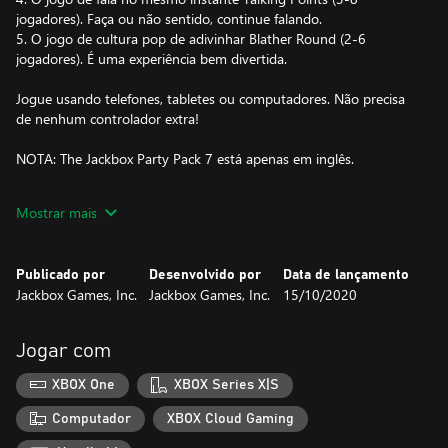
jogadores). Faça ou não sentido, continue falando.
5. O jogo de cultura pop de adivinhar Blather Round (2-6
jogadores). É uma experiência bem divertida.
Jogue usando telefones, tabletes ou computadores. Não precisa
de nenhum controlador extra!
NOTA: The Jackbox Party Pack 7 está apenas em inglês.
NOTA: O jogo é multiplayer local mas pode ser apreciado em
Mostrar mais
Publicado por
Desenvolvido por
Data de lançamento
Jackbox Games, Inc.
Jackbox Games, Inc.
15/10/2020
Jogar com
XBOX One
XBOX Series X|S
Computador
XBOX Cloud Gaming