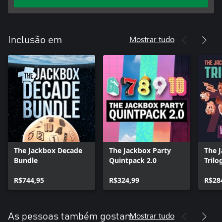
Mostrar tudo
Inclusão em
The Jackbox Decade
The Jackbox Party
The 
Bundle
Quintpack 2.0
Trilo
R$744,95
R$324,99
R$28
Mostrar tudo
As pessoas também gostam