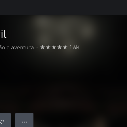
il
ão e aventura
•
1.6K
● ● ●