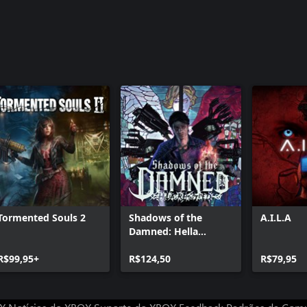
Tormented Souls 2
Shadows of the
A.I.L.A
Damned: Hella
Remastered
R$99,95+
R$124,50
R$79,95