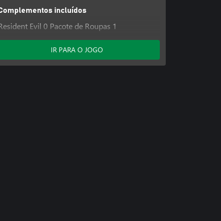
Complementos incluídos
Resident Evil 0 Pacote de Roupas 1
Resident Evil 0 Pacote de Roupas 3
Resident Evil 0 Pacote de Roupas 4
IR PARA O JOGO
Resident Evil 0 Pacote Completo de Roupas
Alternativas
Resident Evil 0 Pacote de Roupas 2