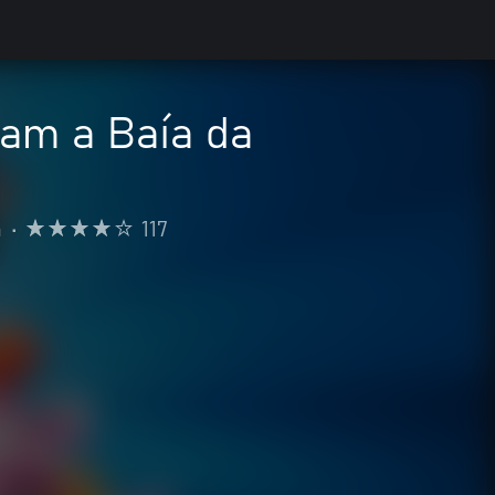
vam a Baía da
a
•
117