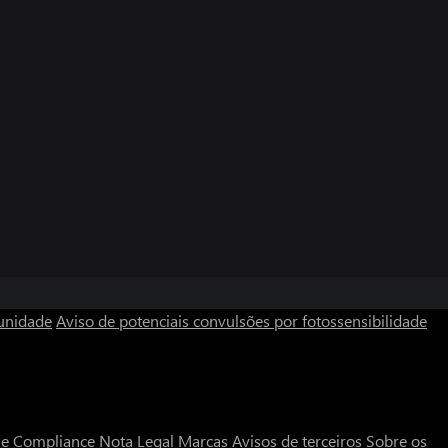
unidade
Aviso de potenciais convulsões por fotossensibilidade
a e Compliance
Nota Legal
Marcas
Avisos de terceiros
Sobre os