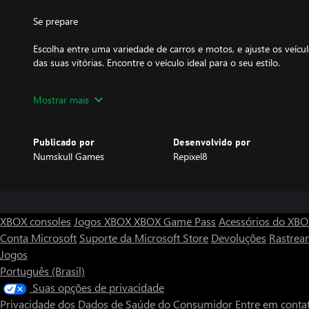
Se prepare
Escolha entre uma variedade de carros e motos, e ajuste os veíc
das suas vitórias. Encontre o veículo ideal para o seu estilo.
Sinta a velocidade
Mostrar mais
Prepare-se para correr a mais de 300 km/h enquanto gerencia seu
derrapa para alcançar a vitória em vários modos diferentes.
Publicado por
Desenvolvido por
Numskull Games
Repixel8
Encontre a glória
XBOX consoles
Jogos XBOX
XBOX Game Pass
Acessórios do XB
Conta Microsoft
Suporte da Microsoft Store
Devoluções
Rastrea
Jogos
Português (Brasil)
Suas opções de privacidade
Privacidade dos Dados de Saúde do Consumidor
Entre em conta