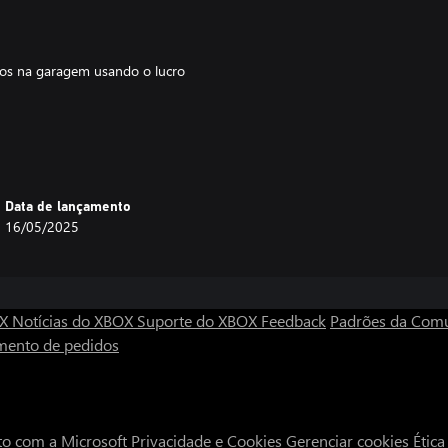
ulos na garagem usando o lucro
 impulso, se desvia do trânsito e
Data de lançamento
16/05/2025
OX
Notícias do XBOX
Suporte do XBOX
Feedback
Padrões da Com
mento de pedidos
to com a Microsoft
Privacidade e Cookies
Gerenciar cookies
Étic