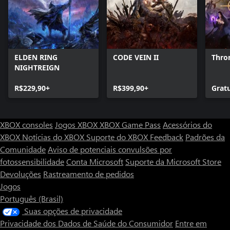
ELDEN RING
CODE VEIN II
Thro
NIGHTREIGN
R$229,90+
R$399,90+
Grat
XBOX consoles
Jogos XBOX
XBOX Game Pass
Acessórios do
XBOX
Notícias do XBOX
Suporte do XBOX
Feedback
Padrões da
Comunidade
Aviso de potenciais convulsões por
fotossensibilidade
Conta Microsoft
Suporte da Microsoft Store
Devoluções
Rastreamento de pedidos
Jogos
Português (Brasil)
Suas opções de privacidade
Privacidade dos Dados de Saúde do Consumidor
Entre em