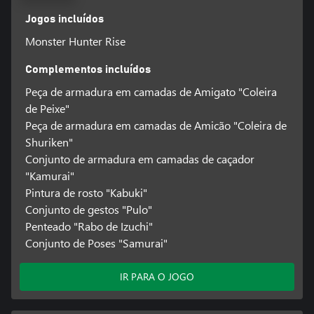
realizar ataques especiais exclusivos para cada um dos 14 tipos
Jogos incluídos
de armas do jogo.
Monster Hunter Rise
Os amigos estão aqui para ajudar
Seus colegas Amigatos, que você já conhece e ama das aventuras
Complementos incluídos
anteriores de Monster Hunter, se juntam aos novos
Peça de armadura em camadas de Amigato "Coleira
companheiros Amicão!
de Peixe"
Peça de armadura em camadas de Amicão "Coleira de
Cause estragos ao controlar monstros
Controle monstros furiosos usando o recurso Montado em Serpe
Shuriken"
e cause danos gigantescos aos seus alvos!
Conjunto de armadura em camadas de caçador
"Kamurai"
Afaste hordas de monstros no Frenesi
Pintura de rosto "Kabuki"
Proteja a Aldeia Kamura de hordas de monstros em um novo
Conjunto de gestos "Pulo"
tipo de missão! Prepare-se para caçar monstros em uma escala
nunca vista antes!
Penteado "Rabo de Izuchi"
Conjunto de Poses "Samurai"
*Existem outros pacotes que incluem este produto. Tome
cuidado com compras duplicadas.
IR PARA O JOGO