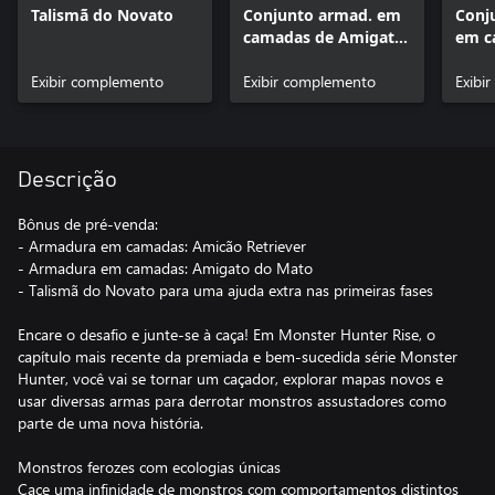
Talismã do Novato
Conjunto armad. em
Conj
camadas de Amigato
em c
"Traje Gato do Mato"
Amic
Exibir complemento
Exibir complemento
Retri
Exibi
Descrição
Bônus de pré-venda:
- Armadura em camadas: Amicão Retriever
- Armadura em camadas: Amigato do Mato
- Talismã do Novato para uma ajuda extra nas primeiras fases
Encare o desafio e junte-se à caça! Em Monster Hunter Rise, o
capítulo mais recente da premiada e bem-sucedida série Monster
Hunter, você vai se tornar um caçador, explorar mapas novos e
usar diversas armas para derrotar monstros assustadores como
parte de uma nova história.
Monstros ferozes com ecologias únicas
Cace uma infinidade de monstros com comportamentos distintos