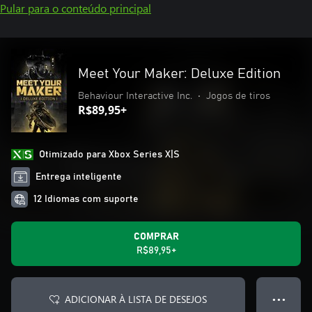
Pular para o conteúdo principal
Meet Your Maker: Deluxe Edition
Behaviour Interactive Inc.
•
Jogos de tiros
R$89,95+
Otimizado para Xbox Series X|S
Entrega inteligente
12 Idiomas com suporte
COMPRAR
R$89,95+
ADICIONAR À LISTA DE DESEJOS
● ● ●