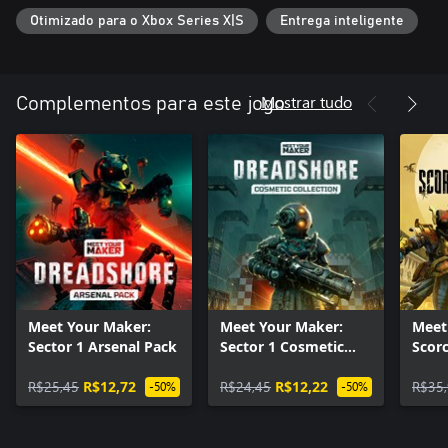
Otimizado para o Xbox Series X|S
Entrega inteligente
Mostrar tudo
Complementos para este jogo
Meet Your Maker:
Meet Your Maker:
Meet
Sector 1 Arsenal Pack
Sector 1 Cosmetic
Scor
Collection
Colle
R$25,45
R$12,72
R$24,45
R$12,22
R$35
-50%
-50%