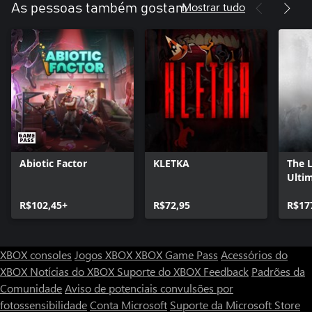
Mostrar tudo
As pessoas também gostam
Abiotic Factor
KLETKA
The 
Ultim
R$102,45+
R$72,95
R$17
XBOX consoles
Jogos XBOX
XBOX Game Pass
Acessórios do
XBOX
Notícias do XBOX
Suporte do XBOX
Feedback
Padrões da
Comunidade
Aviso de potenciais convulsões por
fotossensibilidade
Conta Microsoft
Suporte da Microsoft Store