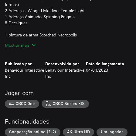
formas)
2 Adereços: Winged Molding, Temple Light
1 Adereço Animado: Spinning Enigma
8 Decalques
1 pintura de arma Scorched Necropolis
Sunclaw
Mostrar mais
2 Visuais Custodian Scorched Necropolis
Desert Cyclops, Gilded Warrior
Publicado por
Desenvolvido por
Data de lançamento
Behaviour Interactive
Behaviour Interactive
04/04/2023
*Todos os itens em Meet Your Maker podem ser combinados
Inc.
Inc.
durante a construção de um Posto Avançado ou ao definir o
arsenal de um Raider.
Jogar com
XBOX One
XBOX Series X|S
Funcionalidades
Cooperação online (2-2)
4K Ultra HD
Um jogador