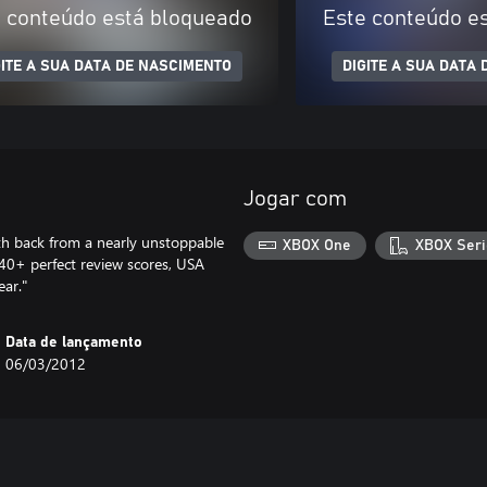
 conteúdo está bloqueado
Este conteúdo e
GITE A SUA DATA DE NASCIMENTO
DIGITE A SUA DATA
Jogar com
rth back from a nearly unstoppable
XBOX One
XBOX Seri
 40+ perfect review scores, USA
ear."
Data de lançamento
06/03/2012