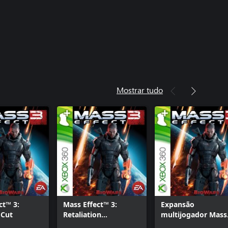
Mostrar tudo
ct™ 3:
Mass Effect™ 3:
Expansão
 Cut
Retaliation
multijogador Mass
Multiplayer
Effect™ 3: Reckoni