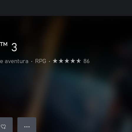
t™ 3
e aventura
•
RPG
•
86
● ● ●