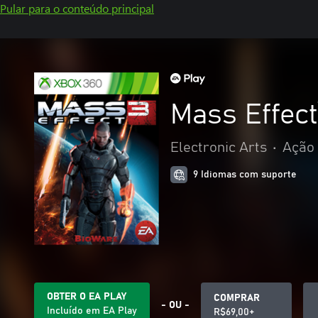
Pular para o conteúdo principal
Mass Effec
Electronic Arts
•
Ação 
9 Idiomas com suporte
OBTER O EA PLAY
COMPRAR
- OU -
Incluído em EA Play
R$69,00+