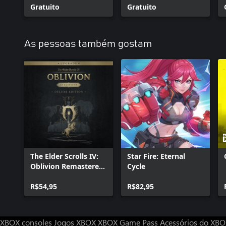
Gratuito
Gratuito
As pessoas também gostam
The Elder Scrolls IV:
Star Fire: Eternal
Oblivion Remastered
Cycle
- Deluxe Edition
Upgrade
R$54,95
R$82,95
XBOX consoles
Jogos XBOX
XBOX Game Pass
Acessórios do XB