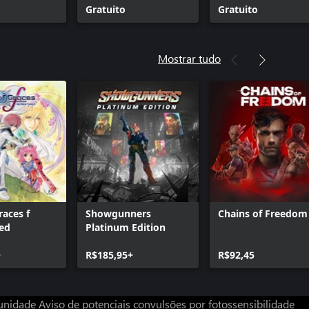
Expansion
Gratuito
Gratuito
Mostrar tudo
races f
Showgunners
Chains of Freedom
ed
Platinum Edition
+
R$185,95+
R$92,45
unidade
Aviso de potenciais convulsões por fotossensibilidade