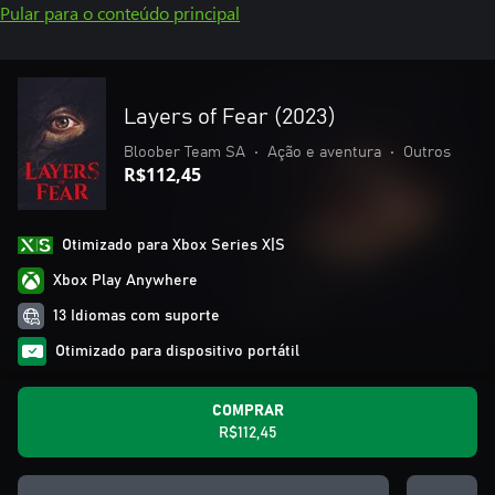
Pular para o conteúdo principal
Layers of Fear (2023)
Bloober Team SA
•
Ação e aventura
•
Outros
R$112,45
Otimizado para Xbox Series X|S
Xbox Play Anywhere
13 Idiomas com suporte
Otimizado para dispositivo portátil
COMPRAR
R$112,45