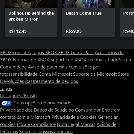
Dollhouse: Behind the
Death Come True
Portr
Broken Mirror
R$112,45
R$59,95
R$48
XBOX consoles
Jogos XBOX
XBOX Game Pass
Acessórios do
XBOX
Notícias do XBOX
Suporte do XBOX
Feedback
Padrões da
Comunidade
Aviso de potenciais convulsões por
fotossensibilidade
Conta Microsoft
Suporte da Microsoft Store
Devoluções
Rastreamento de pedidos
Jogos
Português (Brasil)
Suas opções de privacidade
Privacidade dos Dados de Saúde do Consumidor
Entre em
contato com a Microsoft
Privacidade e Cookies
Gerenciar
cookies
Ética e Compliance
Nota Legal
Marcas
Avisos de
terceiros
Sobre os nossos anúncios