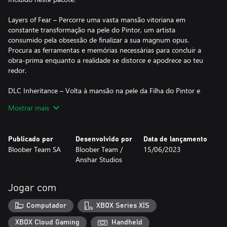
Layers of Fear – Percorre uma vasta mansão vitoriana em
constante transformação na pele do Pintor, um artista
consumido pela obsessão de finalizar a sua magnum opus.
Procura as ferramentas e memórias necessárias para concluir a
obra-prima enquanto a realidade se distorce e apodrece ao teu
redor.
DLC Inheritance – Volta à mansão na pele da Filha do Pintor e
confronta as cicatrizes emocionais deixadas pelo teu pai. Explora
Mostrar mais
lembranças de infância distorcidas pelo medo e pela culpa,
revelando um legado assombroso de amor, arte e loucura
transmitido através das gerações.
Publicado por
Desenvolvido por
Data de lançamento
Bloober Team SA
Bloober Team /
15/06/2023
DLC The Final Note – Vivencia o colapso da família do ponto de
Anshar Studios
vista da Esposa do Pintor. Descobre as verdades ocultas por trás
da tragédia e vê a história que julgavas conhecer agora
remodelada por sentimentos como devoção, ressentimento e
Jogar com
sacrifício.
Computador
XBOX Series X|S
Layers of Fear 2 – Sobe ao palco na pele do Ator e embarca num
misterioso transatlântico para assumires o papel da tua vida.
XBOX Cloud Gaming
Handheld